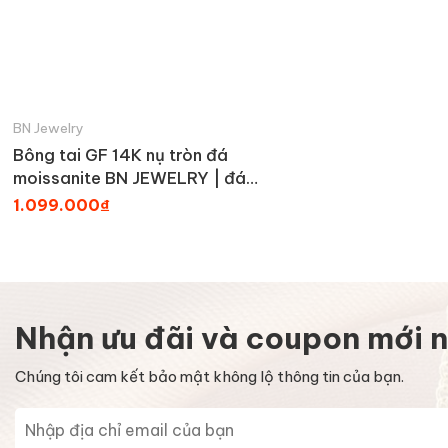
BN Jewelry
Bông tai GF 14K nụ tròn đá
moissanite BN JEWELRY | đá
5.0 ly
1.099.000₫
Nhận ưu đãi và coupon mới n
Chúng tôi cam kết bảo mật không lộ thông tin của bạn.