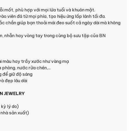
lỗi mốt, phù hợp với mọi lứa tuổi và khuôn mặt.
ào viên đá từ mọi phía, tạo hiệu ứng lấp lánh tối đa.
ắc chắn giúp bạn thoải mái đeo suốt cả ngày dài mà không
n, nhẫn hay vòng tay trong cùng bộ sưu tập của BN
i màu hay trầy xước như vàng mạ
 phòng, nước rửa chén,...
 để giữ độ sáng
à đẹp lâu dài
BN JEWELRY
 kỳ lý do)
i nhà sản xuất)