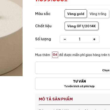
Màu sắc
Vàng gold
Vàng trắng
Chất liệu
Vàng GF 1/20 14K
-
+
Số lượng
Mua thêm
0₫
để được miễn phí giao hàng trên 
Chọn 
TƯ VẤN
Tư vấn kích cỡ phù hợp
MÔ TẢ SẢN PHẨM