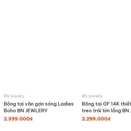
BN Jewelry
BN Jewelry
Bông tai vân gợn sóng Ladies
Bông tai GF 14K thiế
Boho BN JEWLERY
treo trái tim lồng B
_ BTY2389_E
2.399.000₫
2.299.000₫