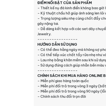
ĐIỂM NỔI BẬT CỦA SẢN PHẨM
-
Thiết kế nụ đá kinh điển không bao giờ 
- Kỹ thuật chấu hở giúp ánh sáng len lỏi v
- Trọng lượng siêu nhẹ cùng chốt đẩy ch
gây nặng tai.
- Dễ dàng kết hợp với các set dây chuyề
Jewelry.
-----------------
HƯỚNG DẪN SỬ DỤNG
-
Có thể đeo hằng ngày mà không sợ pha
- Có thể tiếp xúc chất tẩy rửa nhẹ như xà
- Lau nhẹ bằng khăn mềm sau khi sử dụng
- Sử dụng đúng cách giúp nhẫn bền màu v
-----------------
CHÍNH SÁCH KHI MUA HÀNG ONLINE 
-
Miễn phí giao hàng toàn quốc
- Miễn phí đổi trả trong vòng 3 ngày (bất
- Miễn phí đổi trả trong vòng 90 ngày (lỗ
- Chính sách thu đổi trọn đời