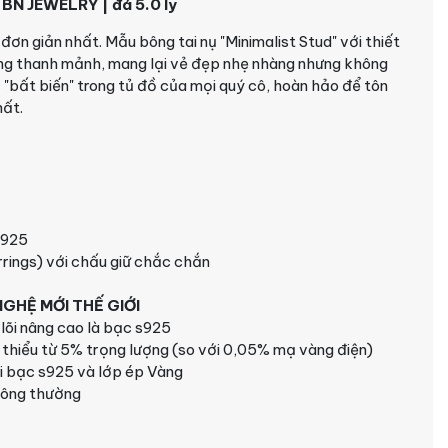
 BN JEWELRY | đá 5.0 ly
đơn giản nhất. Mẫu bông tai nụ "Minimalist Stud" với thiết
ng thanh mảnh, mang lại vẻ đẹp nhẹ nhàng nhưng không
"bất biến" trong tủ đồ của mọi quý cô, hoàn hảo để tôn
hất.
s925
rrings) với chấu giữ chắc chắn
GHỆ MỚI THẾ GIỚI
lõi nâng cao là bạc s925
 thiểu từ 5% trọng lượng (so với 0,05% mạ vàng điện)
õi bạc s925 và lớp ép Vàng
hông thường