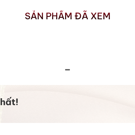
SẢN PHẨM ĐÃ XEM
hất!