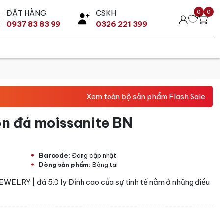
ĐẶT HÀNG
CSKH
0
0
0937 83 83 99
0326 221 399
Xem toàn bộ sản phẩm Flash Sale
òn đá moissanite BN
Barcode:
Đang cập nhật
Dòng sản phẩm:
Bông tai
EWELRY | đá 5.0 ly Đỉnh cao của sự tinh tế nằm ở những điều