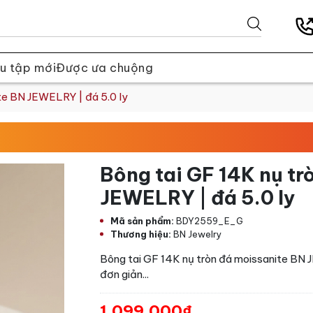
u tập mới
Được ưa chuộng
te BN JEWELRY | đá 5.0 ly
Bông tai GF 14K nụ tr
JEWELRY | đá 5.0 ly
Mã sản phẩm:
BDY2559_E_G
Thương hiệu:
BN Jewelry
Bông tai GF 14K nụ tròn đá moissanite BN J
đơn giản...
1.099.000₫