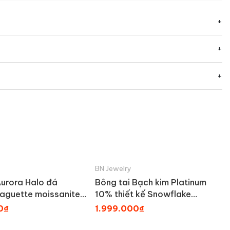
BN Jewelry
Aurora Halo đá
Bông tai Bạch kim Platinum
aguette moissanite
10% thiết kế Snowflake
LRY
Moissanite BN JEWELRY | 6.0
0₫
1.999.000₫
ly - BDY2399_PT