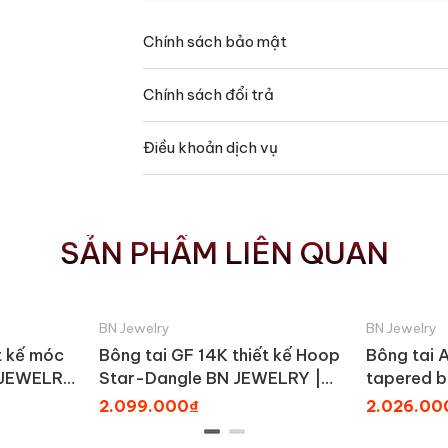
Chính sách bảo mật
Chính sách đổi trả
Điều khoản dịch vụ
SẢN PHẨM LIÊN QUAN
BN Jewelry
BN Jewelry
t kế móc
Bông tai GF 14K thiết kế Hoop
Bông tai 
N JEWELRY
Star-Dangle BN JEWELRY |
tapered b
BDY2378_E
BN JEWE
2.099.000₫
2.026.00