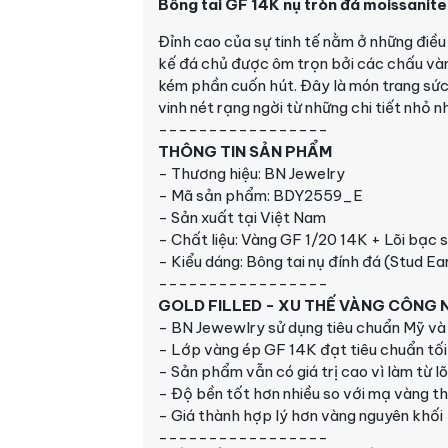
Bông tai GF 14K nụ tròn đá moissanite
Đỉnh cao của sự tinh tế nằm ở những điều 
kế đá chủ được ôm trọn bởi các chấu và
kém phần cuốn hút. Đây là món trang sức 
vinh nét rạng ngời từ những chi tiết nhỏ n
-----------------
THÔNG TIN SẢN PHẨM
- Thương hiệu: BN Jewelry
- Mã sản phẩm:
BDY2559_E
- Sản xuất tại Việt Nam
- Chất liệu: Vàng GF 1/20 14K + Lõi bạc 
- Kiểu dáng: Bông tai nụ đính đá (Stud Ea
-----------------
GOLD FILLED - XU THẾ VÀNG CÔNG N
-
BN Jewewlry sử dụng tiêu chuẩn Mỹ và 
- Lớp vàng ép GF 14K đạt tiêu chuẩn tối
- Sản phẩm vẫn có giá trị cao vì làm từ l
- Độ bền tốt hơn nhiều so với mạ vàng t
- Giá thành hợp lý hơn vàng nguyên khối
-----------------