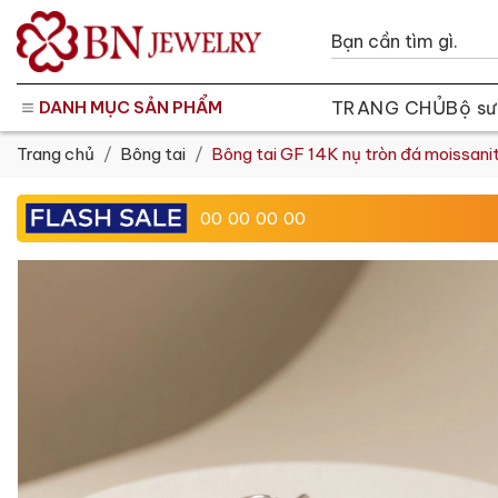
TRANG CHỦ
Bộ sư
DANH MỤC SẢN PHẨM
Trang chủ
Bông tai
Bông tai GF 14K nụ tròn đá moissani
00
00
00
00