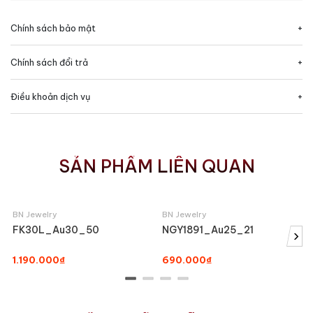
Chính sách bảo mật
Chính sách đổi trả
Điều khoản dịch vụ
SẢN PHẨM LIÊN QUAN
BN Jewelry
BN Jewelry
FK30L_Au30_50
NGY1891_Au25_21
›
1.190.000₫
690.000₫