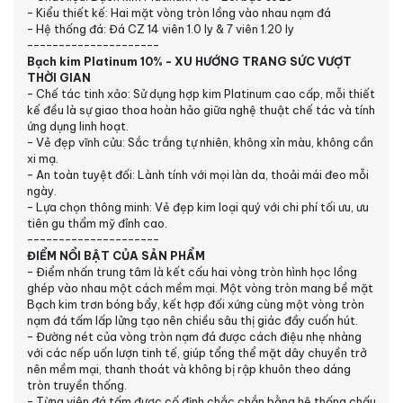
- Kiểu thiết kế: Hai mặt vòng tròn lồng vào nhau nạm đá
- Hệ thống đá: Đá CZ 14 viên 1.0 ly & 7 viên 1.20 ly
---------------------
Bạch kim Platinum 10% - XU HƯỚNG TRANG SỨC VƯỢT
THỜI GIAN
- Chế tác tinh xảo: Sử dụng hợp kim Platinum cao cấp, mỗi thiết
kế đều là sự giao thoa hoàn hảo giữa nghệ thuật chế tác và tính
ứng dụng linh hoạt.
- Vẻ đẹp vĩnh cửu: Sắc trắng tự nhiên, không xỉn màu, không cần
xi mạ.
- An toàn tuyệt đối: Lành tính với mọi làn da, thoải mái đeo mỗi
ngày.
- Lựa chọn thông minh: Vẻ đẹp kim loại quý với chi phí tối ưu, ưu
tiên gu thẩm mỹ đỉnh cao.
---------------------
ĐIỂM NỔI BẬT CỦA SẢN PHẨM
- Điểm nhấn trung tâm là kết cấu hai vòng tròn hình học lồng
ghép vào nhau một cách mềm mại. Một vòng tròn mang bề mặt
Bạch kim trơn bóng bẩy, kết hợp đối xứng cùng một vòng tròn
nạm đá tấm lấp lửng tạo nên chiều sâu thị giác đầy cuốn hút.
- Đường nét của vòng tròn nạm đá được cách điệu nhẹ nhàng
với các nếp uốn lượn tinh tế, giúp tổng thể mặt dây chuyền trở
nên mềm mại, thanh thoát và không bị rập khuôn theo dáng
tròn truyền thống.
- Từng viên đá tấm được cố định chắc chắn bằng hệ thống chấu