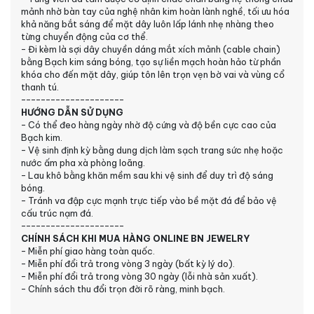
mảnh nhờ bàn tay của nghệ nhân kim hoàn lành nghề, tối ưu hóa
khả năng bắt sáng để mặt dây luôn lấp lánh nhẹ nhàng theo
từng chuyển động của cơ thể.
- Đi kèm là sợi dây chuyền dáng mắt xích mảnh (cable chain)
bằng Bạch kim sáng bóng, tạo sự liền mạch hoàn hảo từ phần
khóa cho đến mặt dây, giúp tôn lên trọn vẹn bờ vai và vùng cổ
thanh tú.
---------------------
HƯỚNG DẪN SỬ DỤNG
- Có thể đeo hàng ngày nhờ độ cứng và độ bền cực cao của
Bạch kim.
- Vệ sinh định kỳ bằng dung dịch làm sạch trang sức nhẹ hoặc
nước ấm pha xà phòng loãng.
- Lau khô bằng khăn mềm sau khi vệ sinh để duy trì độ sáng
bóng.
- Tránh va đập cực mạnh trực tiếp vào bề mặt đá để bảo vệ
cấu trúc nạm đá.
---------------------
CHÍNH SÁCH KHI MUA HÀNG ONLINE BN JEWELRY
- Miễn phí giao hàng toàn quốc.
- Miễn phí đổi trả trong vòng 3 ngày (bất kỳ lý do).
- Miễn phí đổi trả trong vòng 30 ngày (lỗi nhà sản xuất).
- Chính sách thu đổi trọn đời rõ ràng, minh bạch.