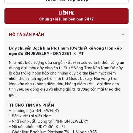
LIÊN HỆ
Chúng tôi luôn bên bạn 24/7
MÔ TẢ SẢN PHẨM
Dây chuyền Bạch kim Platinum 10% thiết kế vòng tròn kép
nạm đá BN JEWELRY - DKY2361_K_PT
Như một biểu tượng của sự gắn kết vĩnh cửu và tinh thần tối giản
đương đại, mẫu dây chuyền thiết kế Vòng Tròn Kép Nạm Đá này
là câu trả lời hoàn hảo cho những quý cô tìm kiếm một điểm
nhấn thanh lịch ngập tràn hơi thở Quiet Luxury. Hai vòng tròn
lồng vào nhau không điểm đầu, không điểm kết – đại diện cho
tình yêu, sự đồng điệu và những giá trị trường tồn mãi theo thời
gian.
---------------------
THÔNG TIN SẢN PHẨM
- Thương hiệu: BN JEWELRY
- Sản xuất tại Việt Nam
- Nhà sản xuất: Công ty TNHH BN JEWELRY
- Mã sản phẩm: DKY2361_K_PT
- Chất liệu: Bạch kim Platinum 7% + Lõi bạc s925