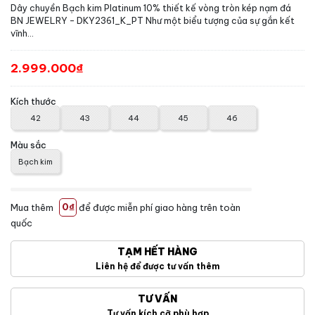
Dây chuyền Bạch kim Platinum 10% thiết kế vòng tròn kép nạm đá
BN JEWELRY - DKY2361_K_PT Như một biểu tượng của sự gắn kết
vĩnh...
2.999.000₫
Kích thước
42
43
44
45
46
Màu sắc
Bạch kim
Mua thêm
0₫
để được miễn phí giao hàng trên toàn
quốc
TẠM HẾT HÀNG
Liên hệ để được tư vấn thêm
TƯ VẤN
Tư vấn kích cỡ phù hợp