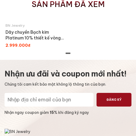
SẢN PHẨM ĐÃ XEM
BN Jewelry
Dây chuyền Bạch kim
Platinum 10% thiết kế vòng
tròn kép nạm đá BN JEWELRY
2.999.000₫
- DKY2361_K_PT
Nhận ưu đãi và coupon mới nhất!
Chúng tôi cam kết bảo mật không lộ thông tin của bạn.
ĐĂNG KÝ
Nhận ngay coupon giảm
15%
khi đăng ký ngay