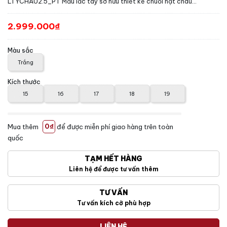
LTYCHAU2.5_PT Mẫu lắc tay sở hữu thiết kế chuỗi hạt châu...
2.999.000₫
Màu sắc
Trắng
Kích thước
15
16
17
18
19
Mua thêm
0₫
để được miễn phí giao hàng trên toàn
quốc
TẠM HẾT HÀNG
Liên hệ để được tư vấn thêm
TƯ VẤN
Tư vấn kích cỡ phù hợp
LIÊN HỆ