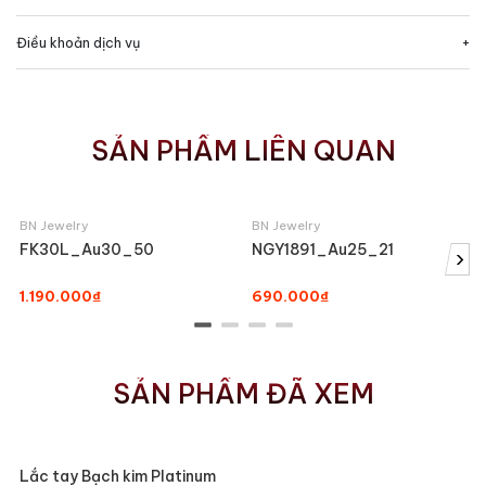
Điều khoản dịch vụ
SẢN PHẨM LIÊN QUAN
BN Jewelry
BN Jewelry
FK30L_Au30_50
NGY1891_Au25_21
›
1.190.000₫
690.000₫
SẢN PHẨM ĐÃ XEM
Lắc tay Bạch kim Platinum