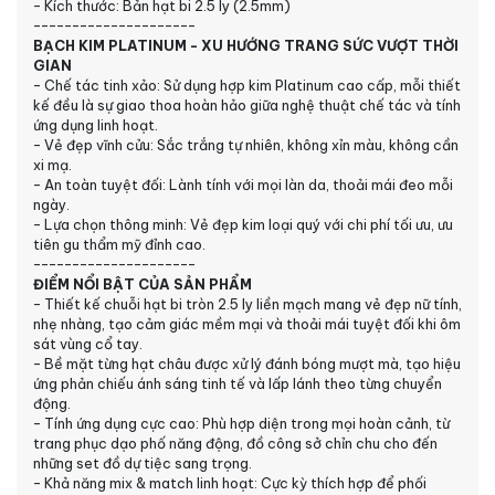
- Kích thước: Bản hạt bi 2.5 ly (2.5mm)
---------------------
BẠCH KIM PLATINUM - XU HƯỚNG TRANG SỨC VƯỢT THỜI
GIAN
- Chế tác tinh xảo: Sử dụng hợp kim Platinum cao cấp, mỗi thiết
kế đều là sự giao thoa hoàn hảo giữa nghệ thuật chế tác và tính
ứng dụng linh hoạt.
- Vẻ đẹp vĩnh cửu: Sắc trắng tự nhiên, không xỉn màu, không cần
xi mạ.
- An toàn tuyệt đối: Lành tính với mọi làn da, thoải mái đeo mỗi
ngày.
- Lựa chọn thông minh: Vẻ đẹp kim loại quý với chi phí tối ưu, ưu
tiên gu thẩm mỹ đỉnh cao.
---------------------
ĐIỂM NỔI BẬT CỦA SẢN PHẨM
- Thiết kế chuỗi hạt bi tròn 2.5 ly liền mạch mang vẻ đẹp nữ tính,
nhẹ nhàng, tạo cảm giác mềm mại và thoải mái tuyệt đối khi ôm
sát vùng cổ tay.
- Bề mặt từng hạt châu được xử lý đánh bóng mượt mà, tạo hiệu
ứng phản chiếu ánh sáng tinh tế và lấp lánh theo từng chuyển
động.
- Tính ứng dụng cực cao: Phù hợp diện trong mọi hoàn cảnh, từ
trang phục dạo phố năng động, đồ công sở chỉn chu cho đến
những set đồ dự tiệc sang trọng.
- Khả năng mix & match linh hoạt: Cực kỳ thích hợp để phối