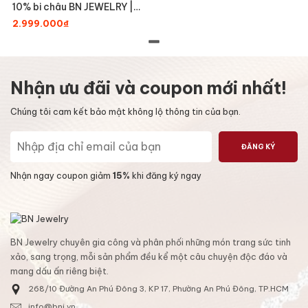
10% bi châu BN JEWELRY |
bản 2.5 ly -
2.999.000₫
LTYCHAU2.5_PT
Nhận ưu đãi và coupon mới nhất!
Chúng tôi cam kết bảo mật không lộ thông tin của bạn.
ĐĂNG KÝ
Nhận ngay coupon giảm
15%
khi đăng ký ngay
BN Jewelry chuyên gia công và phân phối những món trang sức tinh
xảo, sang trọng, mỗi sản phẩm đều kể một câu chuyện độc đáo và
mang dấu ấn riêng biệt.
268/10 Đường An Phú Đông 3, KP 17, Phường An Phú Đông, TP.HCM
info@bnj.vn