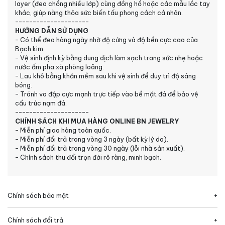
layer (đeo chồng nhiều lớp) cùng đồng hồ hoặc các mẫu lắc tay
khác, giúp nàng thỏa sức biến tấu phong cách cá nhân.
---------------------
HƯỚNG DẪN SỬ DỤNG
- Có thể đeo hàng ngày nhờ độ cứng và độ bền cực cao của
Bạch kim.
- Vệ sinh định kỳ bằng dung dịch làm sạch trang sức nhẹ hoặc
nước ấm pha xà phòng loãng.
- Lau khô bằng khăn mềm sau khi vệ sinh để duy trì độ sáng
bóng.
- Tránh va đập cực mạnh trực tiếp vào bề mặt đá để bảo vệ
cấu trúc nạm đá.
---------------------
CHÍNH SÁCH KHI MUA HÀNG ONLINE BN JEWELRY
- Miễn phí giao hàng toàn quốc.
- Miễn phí đổi trả trong vòng 3 ngày (bất kỳ lý do).
- Miễn phí đổi trả trong vòng 30 ngày (lỗi nhà sản xuất).
- Chính sách thu đổi trọn đời rõ ràng, minh bạch.
Chính sách bảo mật
Chính sách đổi trả