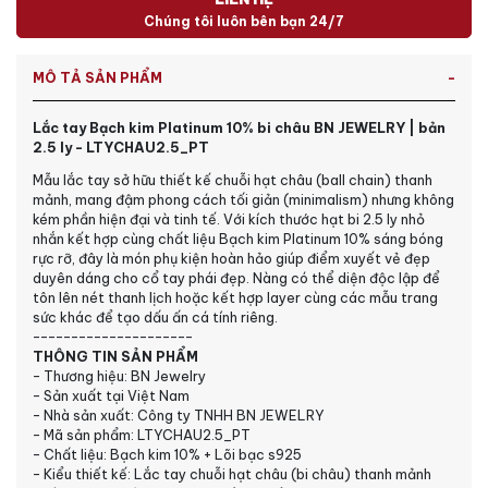
Chúng tôi luôn bên bạn 24/7
MÔ TẢ SẢN PHẨM
Lắc tay Bạch kim Platinum 10% bi châu BN JEWELRY | bản
2.5 ly - LTYCHAU2.5_PT
Mẫu lắc tay sở hữu thiết kế chuỗi hạt châu (ball chain) thanh
mảnh, mang đậm phong cách tối giản (minimalism) nhưng không
kém phần hiện đại và tinh tế. Với kích thước hạt bi 2.5 ly nhỏ
nhắn kết hợp cùng chất liệu Bạch kim Platinum 10% sáng bóng
rực rỡ, đây là món phụ kiện hoàn hảo giúp điểm xuyết vẻ đẹp
duyên dáng cho cổ tay phái đẹp. Nàng có thể diện độc lập để
tôn lên nét thanh lịch hoặc kết hợp layer cùng các mẫu trang
sức khác để tạo dấu ấn cá tính riêng.
---------------------
THÔNG TIN SẢN PHẨM
- Thương hiệu: BN Jewelry
- Sản xuất tại Việt Nam
- Nhà sản xuất: Công ty TNHH BN JEWELRY
- Mã sản phẩm: LTYCHAU2.5_PT
- Chất liệu: Bạch kim 10% + Lõi bạc s925
- Kiểu thiết kế: Lắc tay chuỗi hạt châu (bi châu) thanh mảnh