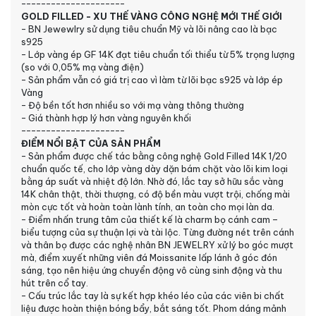
---------------------
GOLD FILLED - XU THẾ VÀNG CÔNG NGHỆ MỚI THẾ GIỚI
- BN Jewewlry sử dụng tiêu chuẩn Mỹ và lõi nâng cao là bạc
s925
- Lớp vàng ép GF 14K đạt tiêu chuẩn tối thiểu từ 5% trọng lượng
(so với 0,05% mạ vàng điện)
- Sản phẩm vẫn có giá trị cao vì làm từ lõi bạc s925 và lớp ép
Vàng
- Độ bền tốt hơn nhiều so với mạ vàng thông thường
- Giá thành hợp lý hơn vàng nguyên khối
---------------------
ĐIỂM NỔI BẬT CỦA SẢN PHẨM
- Sản phẩm được chế tác bằng công nghệ Gold Filled 14K 1/20
chuẩn quốc tế, cho lớp vàng dày dặn bám chặt vào lõi kim loại
bằng áp suất và nhiệt độ lớn. Nhờ đó, lắc tay sở hữu sắc vàng
14K chân thật, thời thượng, có độ bền màu vượt trội, chống mài
mòn cực tốt và hoàn toàn lành tính, an toàn cho mọi làn da.
- Điểm nhấn trung tâm của thiết kế là charm bọ cánh cam –
biểu tượng của sự thuận lợi và tài lộc. Từng đường nét trên cánh
và thân bọ được các nghệ nhân BN JEWELRY xử lý bo góc mượt
mà, điểm xuyết những viên đá Moissanite lấp lánh ở góc đón
sáng, tạo nên hiệu ứng chuyển động vô cùng sinh động và thu
hút trên cổ tay.
- Cấu trúc lắc tay là sự kết hợp khéo léo của các viên bi chất
liệu được hoàn thiện bóng bẩy, bắt sáng tốt. Phom dáng mảnh