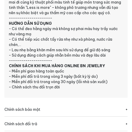
mai đi cùng kỹ thuật phối màu tinh tế giúp món trang sức mang
tinh thần "Less is more" – không phô trương nhưng vẫn đủ tạo
nên sự khác biệt và gu thẩm mỹ cao cấp cho các quý cô.
---------------------
HƯỚNG DẪN SỬ DỤNG
- Có thể đeo hằng ngày mà không sợ phai màu hay trầy xước
như vàng mạ
- Có thể tiếp xúc chất tẩy rửa nhẹ như xà phòng, nước rửa
chén,...
- Lau nhẹ bằng khăn mềm sau khi sử dụng để giữ độ sáng
- Sử dụng đúng cách giúp nhẫn bền màu và đẹp lâu dài
---------------------
CHÍNH SÁCH KHI MUA HÀNG ONLINE BN JEWELRY
- Miễn phí giao hàng toàn quốc
- Miễn phí đổi trả trong vòng 3 ngày (bất kỳ lý do)
- Miễn phí đổi trả trong vòng 30 ngày (lỗi nhà sản xuất)
- Chính sách thu đổi trọn đời
Chính sách bảo mật
Chính sách đổi trả