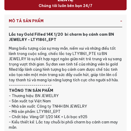
Chúng tôi luôn bên bạn 24/7
MÔ TẢ SẢN PHẨM
Lắc tay Gold Filled 14K 1/20 bi charm bọ cánh cam BN
JEWELRY - LTY1861_EPT
Mang biểu tượng của sự may mắn, niềm vui và những điều tốt
lành trong cuộc sống, chiếc lắc tay LTY1861_PTE từ BN
JEWELRY là sự kết hợp ngọt ngào giữa nét trẻ trung và sự sang
trọng vượt thời gian. Sự đan xen tinh tế của những viên bi gold
filled lấp lánh cùng hình tượng bọ cánh cam được chế tác tinh
xảo tạo nên một món trang sức đầy cuốn hút, giúp tôn lên cổ
tay thanh tú và mang lại năng lượng tích cực cho người sở hữu.
---------------------
THÔNG TIN SẢN PHẨM
- Thương hiệu: BN JEWELRY
- Sản xuất tại Việt Nam
- Nhà sản xuất: Công ty TNHH BN JEWELRY
- Mã sản phẩm: LTY1861_EPT
- Chất liệu: Vàng GF 1/20 14K + Lõi bạc s925
- Kiểu thiết kế: Lắc tay chuỗi bi phối charm bọ cánh cam may
mắn.