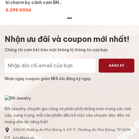
bi charm bọ cánh cam BN
JEWELRY - LTY1861_EPT
5.299.000₫
Nhận ưu đãi và coupon mới nhất!
Chúng tôi cam kết bảo mật không lộ thông tin của bạn.
ĐĂNG KÝ
Nhận ngay coupon giảm
15%
khi đăng ký ngay
BN Jewelry chuyên gia công và phân phối những món trang sức tinh
xảo, sang trọng, mỗi sản phẩm đều kể một câu chuyện độc đáo và
mang dấu ấn riêng biệt.
268/10 Đường An Phú Đông 3, KP 17, Phường An Phú Đông, TP.HCM
info@bnj.vn