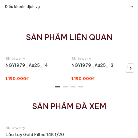
Điều khoản dịch vụ
SẢN PHẨM LIÊN QUAN
BN Jewelry
BN Jewelry
NGY1979_Au25_14
NGY1979_Au25_13
›
1.190.000₫
1.190.000₫
SẢN PHẨM ĐÃ XEM
BN Jewelry
Lắc tay Gold Filled 14K 1/20