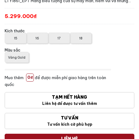
LTY1861_EPT Mang biểu tượng của sự may mắn, niềm vui và những...
5.299.000₫
Kích thước
15
16
17
18
Màu sắc
Vàng Gold
Mua thêm
0₫
để được miễn phí giao hàng trên toàn
quốc
TẠM HẾT HÀNG
Liên hệ để được tư vấn thêm
TƯ VẤN
Tư vấn kích cỡ phù hợp
LIÊN HỆ