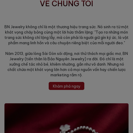
VỀ CHÚNG TÔI
BN Jewelry không chỉ là một thương hiệu trang sức. Nó sinh ra từ một
khát vọng cháy bỏng cùng một lời hứa thầm lặng: "Tạo ra những món
trang sức không chỉ lộng lẫy, mà còn phải là người giữ gìn ký ức, là vật
phẩm mang linh hồn và câu chuyện riêng biệt của mỗi người đeo."
Năm 2013, giữa lòng Sài Gòn sôi động, nơi thử thách mọi giấc mơ, BN
Jewelry (tiền thân là Bảo Nguyên Jewelry) ra đời. Đó chỉ là một
xưởng chế tác nhỏ bé, khiêm nhường, gần như vô danh. Nhưng nó
chất chứa một khát vọng lớn hơn cả mọi nguồn vốn hay chiến lược
marketing rầm rộ.
Khám phá ngay