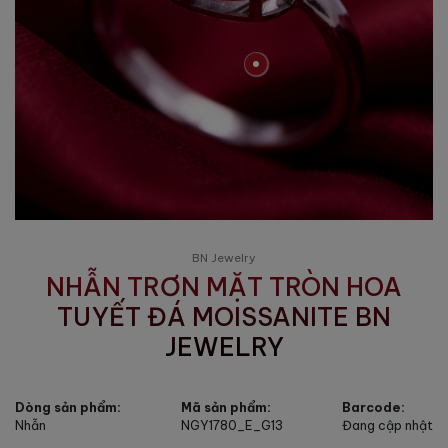
BN Jewelry
NHẪN TRƠN MẶT TRÒN HOA
TUYẾT ĐÁ MOISSANITE BN
JEWELRY
Dòng sản phẩm:
Mã sản phẩm:
Barcode:
Nhẫn
NGY1780_E_G13
Đang cập nhật