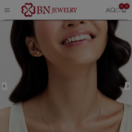
0
0
‹
›