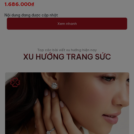
1.686.000₫
Nội dung đang được cập nhật
Xem nhanh
Top các bài viết xu hướng hiện nay
XU HƯỚNG TRANG SỨC
Nên tặng món trang sức nào cho Mẹ trong ngày
8/3? Top 5 gợi ý tinh tế nhất.
27.02.2026
Biên Tập
0 Comments
Ngày Quốc tế Phụ nữ 8/3 là cơ hội tuyệt vời để bày
tỏ lòng biết ơn đối với người phụ nữ quan trọng nhất
đời mình. Giữa muôn vàn lựa chọn, trang sức luôn là
món quà đứng đầu danh sách nhờ giá trị bền vững và
Xem thêm
khả năng tôn vinh vẻ đẹp quý...