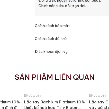
Đổi trả 30 ngày nếu lỗi nhà sản xuất.
Chính sách thu đổi trọn đời.
Chính sách bảo mật
Chính sách đổi trả
Điều khoản dịch vụ
SẢN PHẨM LIÊN QUAN
BN Jewelry
BN Jewelry
atinum 10%
Lắc tay Bạch kim Platinum 10%
Lắc tay Go
om đính đá
thiết kế ngũ hoa Tiny Bloom
vảy cá st