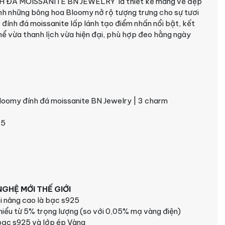
 ĐÁ MOISSANITE BN JEWELRY là thiết kế mang vẻ đẹp
 ảnh những bông hoa Bloomy nở rộ tượng trưng cho sự tươi
ính đá moissanite lấp lánh tạo điểm nhấn nổi bật, kết
thể vừa thanh lịch vừa hiện đại, phù hợp đeo hằng ngày
loomy đính đá moissanite BN Jewelry | 3 charm
25
GHỆ MỚI THẾ GIỚI
i nâng cao là bạc s925
hiểu từ 5% trọng lượng (so với 0,05% mạ vàng điện)
 bạc s925 và lớp ép Vàng