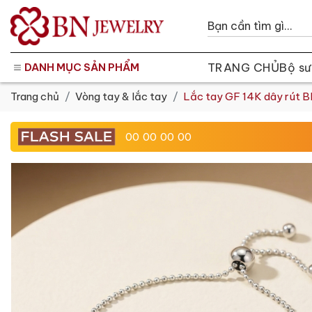
TRANG CHỦ
Bộ sư
DANH MỤC SẢN PHẨM
Trang chủ
Vòng tay & lắc tay
Lắc tay GF 14K dây rút 
00
00
00
00