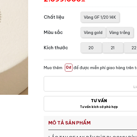
Chất liệu
Vàng GF 1/20 14K
Màu sắc
Vàng gold
Vàng trắng
Kích thước
20
21
22
Mua thêm
0₫
để được miễn phí giao hàng trên 
Li
TƯ VẤN
Tư vấn kích cỡ phù hợp
MÔ TẢ SẢN PHẨM