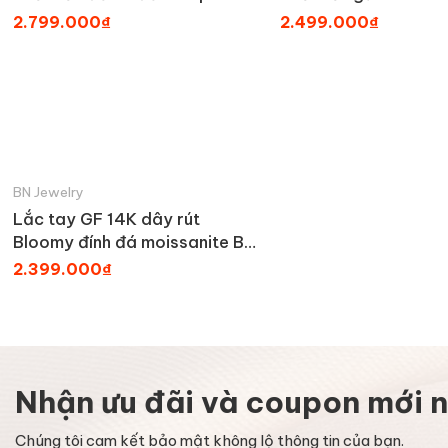
đính đá BN JEWELRY -
BN JEWELRY - LTY1
2.799.000₫
2.499.000₫
LTY1721_PT
BN Jewelry
Lắc tay GF 14K dây rút
Bloomy đính đá moissanite BN
JEWELRY
2.399.000₫
Nhận ưu đãi và coupon mới n
Chúng tôi cam kết bảo mật không lộ thông tin của bạn.