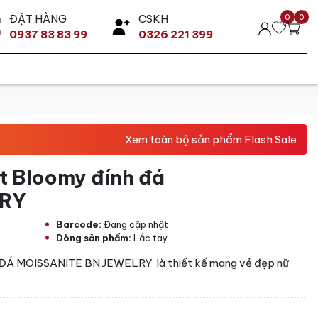
ĐẶT HÀNG
CSKH
0
0
0937 83 83 99
0326 221 399
Xem toàn bộ sản phẩm Flash Sale
t Bloomy đính đá
LRY
Barcode:
Đang cập nhật
Dòng sản phẩm:
Lắc tay
Á MOISSANITE BN JEWELRY là thiết kế mang vẻ đẹp nữ