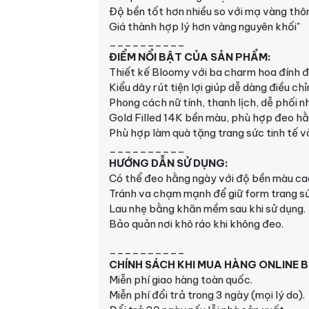
Độ bền tốt hơn nhiều so với mạ vàng th
Giá thành hợp lý hơn vàng nguyên khối"
__________
ĐIỂM NỔI BẬT CỦA SẢN PHẨM:
Thiết kế Bloomy với ba charm hoa đính đá
Kiểu dây rút tiện lợi giúp dễ dàng điều ch
Phong cách nữ tính, thanh lịch, dễ phối n
Gold Filled 14K bền màu, phù hợp đeo hằn
Phù hợp làm quà tặng trang sức tinh tế và
__________
HƯỚNG DẪN SỬ DỤNG:
Có thể đeo hằng ngày với độ bền màu ca
Tránh va chạm mạnh để giữ form trang sứ
Lau nhẹ bằng khăn mềm sau khi sử dụng.
Bảo quản nơi khô ráo khi không đeo.
__________
CHÍNH SÁCH KHI MUA HÀNG
ONLINE
B
Miễn phí giao hàng toàn quốc.
Miễn phí đổi trả trong 3 ngày (mọi lý do).