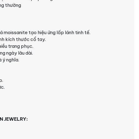
ông thường
 moissanite tạo hiệu ứng lấp lánh tinh tế.
ỉnh kích thước cổ tay.
hiều trang phục.
g ngày lâu dài.
 ý nghĩa.
o.
c.
N JEWELRY: