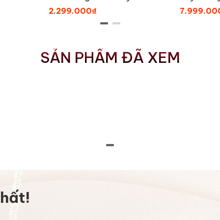
576_PT
đính đá BN JEWELRY -
màu BN JE
2.299.000₫
7.999.00
LTY1041_PT
VKY1814
SẢN PHẨM ĐÃ XEM
hất!