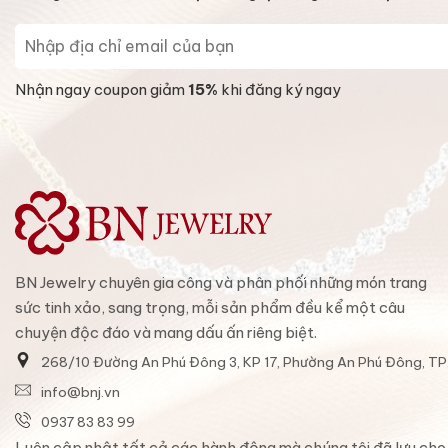
Nhận ngay coupon giảm
15%
khi đăng ký ngay
BN Jewelry chuyên gia công và phân phối những món trang
sức tinh xảo, sang trọng, mỗi sản phẩm đều kể một câu
chuyện độc đáo và mang dấu ấn riêng biệt.
268/10 Đường An Phú Đông 3, KP 17, Phường An Phú Đông, T
info@bnj.vn
0937 83 83 99
Luôn cập nhật tất cả các hành động mà chúng tôi đã lưu cho