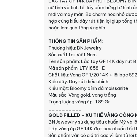
LẮC TAY GF 14K DÂY RÚT BLOOMY ĐÍNH
nữ tính và tinh tế, lấy cảm hứng từ hình
mới và may mắn. Ba charm hoa nhỏ được đ
hợp cùng kiểu dây rút tiện lợi giúp tổng 
hoặc làm quà tặng ý nghĩa.
THÔNG TIN SẢN PHẨM:
Thương hiệu: BN Jewelry
Sản xuất tại: Việt Nam
Tên sản phẩm: Lắc tay GF 14K dây rút B
Mã sản phẩm: LTY1858_E
Chất liệu: Vàng GF 1/20 14K + lõi bạc S9
Kiểu dây: Dây rút điều chỉnh
Kiểu mặt: Bloomy đính đá moissanite
Màu sắc: Vàng gold, vàng trắng
Trọng lượng vàng ép : 1.89 Gr
__________
GOLD FILLED – XU THẾ VÀNG CÔNG N
BN Jewewlry sử dụng tiêu chuẩn Mỹ và lõ
Lớp vàng ép GF 14K đạt tiêu chuẩn tối t
Sản phẩm vẫn có giá trị cao vì làm từ lõi