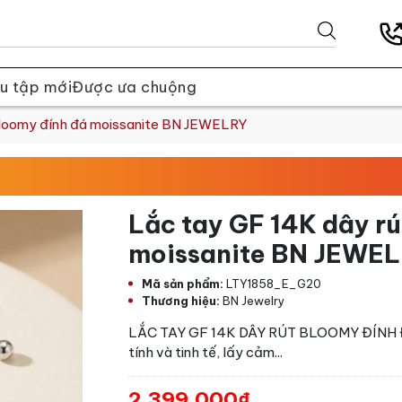
u tập mới
Được ưa chuộng
Bloomy đính đá moissanite BN JEWELRY
Lắc tay GF 14K dây rú
moissanite BN JEWE
Mã sản phẩm:
LTY1858_E_G20
Thương hiệu:
BN Jewelry
LẮC TAY GF 14K DÂY RÚT BLOOMY ĐÍNH Đ
tính và tinh tế, lấy cảm...
2.399.000₫