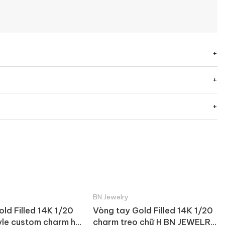
BN Jewelry
ld Filled 14K 1/20
Vòng tay Gold Filled 14K 1/20
yle custom charm hai
charm treo chữ H BN JEWELRY