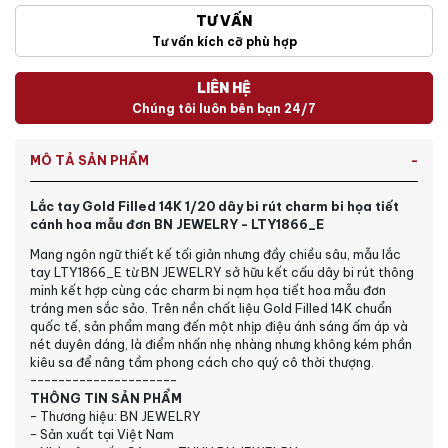
TƯ VẤN
Tư vấn kích cỡ phù hợp
LIÊN HỆ
Chúng tôi luôn bên bạn 24/7
MÔ TẢ SẢN PHẨM
Lắc tay Gold Filled 14K 1/20 dây bi rút charm bi họa tiết
cánh hoa mẫu đơn BN JEWELRY - LTY1866_E
Mang ngôn ngữ thiết kế tối giản nhưng đầy chiều sâu, mẫu lắc
tay LTY1866_E từ BN JEWELRY sở hữu kết cấu dây bi rút thông
minh kết hợp cùng các charm bi nạm họa tiết hoa mẫu đơn
tráng men sắc sảo. Trên nền chất liệu Gold Filled 14K chuẩn
quốc tế, sản phẩm mang đến một nhịp điệu ánh sáng ấm áp và
nét duyên dáng, là điểm nhấn nhẹ nhàng nhưng không kém phần
kiêu sa để nâng tầm phong cách cho quý cô thời thượng.
---------------------
THÔNG TIN SẢN PHẨM
- Thương hiệu: BN JEWELRY
- Sản xuất tại Việt Nam