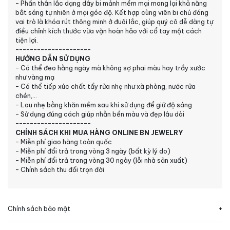
- Phần thân lắc dạng dây bi mảnh mềm mại mang lại khả năng
bắt sáng tự nhiên ở mọi góc độ. Kết hợp cùng viên bi chủ đóng
vai trò là khóa rút thông minh ở đuôi lắc, giúp quý cô dễ dàng tự
điều chỉnh kích thước vừa vặn hoàn hảo với cổ tay một cách
tiện lợi.
---------------------
HƯỚNG DẪN SỬ DỤNG
- Có thể đeo hằng ngày mà không sợ phai màu hay trầy xước
như vàng mạ
- Có thể tiếp xúc chất tẩy rửa nhẹ như xà phòng, nước rửa
chén,...
- Lau nhẹ bằng khăn mềm sau khi sử dụng để giữ độ sáng
- Sử dụng đúng cách giúp nhẫn bền màu và đẹp lâu dài
---------------------
CHÍNH SÁCH KHI MUA HÀNG ONLINE BN JEWELRY
- Miễn phí giao hàng toàn quốc
- Miễn phí đổi trả trong vòng 3 ngày (bất kỳ lý do)
- Miễn phí đổi trả trong vòng 30 ngày (lỗi nhà sản xuất)
- Chính sách thu đổi trọn đời
Chính sách bảo mật