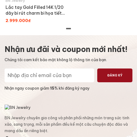
BN Jewelry
Lắc tay Gold Filled 14K 1/20
dây bi rút charm bi họa tiết
cánh hoa mẫu đơn BN
2.999.000₫
JEWELRY - LTY1866_E
Nhận ưu đãi và coupon mới nhất!
Chúng tôi cam kết bảo mật không lộ thông tin của bạn.
ĐĂNG KÝ
Nhận ngay coupon giảm
15%
khi đăng ký ngay
BN Jewelry chuyên gia công và phân phối những món trang sức tinh
xảo, sang trọng, mỗi sản phẩm đều kể một câu chuyện độc đáo và
mang dấu ấn riêng biệt.