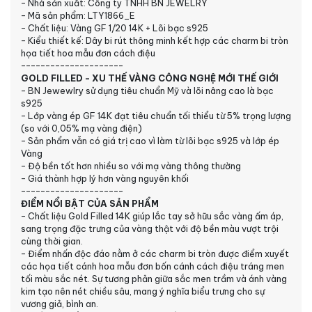
- Nhà sản xuất: Công ty TNHH BN JEWELRY
- Mã sản phẩm: LTY1866_E
- Chất liệu: Vàng GF 1/20 14K + Lõi bạc s925
- Kiểu thiết kế: Dây bi rút thông minh kết hợp các charm bi tròn
họa tiết hoa mẫu đơn cách điệu
---------------------
GOLD FILLED - XU THẾ VÀNG CÔNG NGHỆ MỚI THẾ GIỚI
- BN Jewewlry sử dụng tiêu chuẩn Mỹ và lõi nâng cao là bạc
s925
- Lớp vàng ép GF 14K đạt tiêu chuẩn tối thiểu từ 5% trọng lượng
(so với 0,05% mạ vàng điện)
- Sản phẩm vẫn có giá trị cao vì làm từ lõi bạc s925 và lớp ép
Vàng
- Độ bền tốt hơn nhiều so với mạ vàng thông thường
- Giá thành hợp lý hơn vàng nguyên khối
---------------------
ĐIỂM NỔI BẬT CỦA SẢN PHẨM
- Chất liệu Gold Filled 14K giúp lắc tay sở hữu sắc vàng ấm áp,
sang trọng đặc trưng của vàng thật với độ bền màu vượt trội
cùng thời gian.
- Điểm nhấn độc đáo nằm ở các charm bi tròn được điểm xuyết
các họa tiết cánh hoa mẫu đơn bốn cánh cách điệu tráng men
tối màu sắc nét. Sự tương phản giữa sắc men trầm và ánh vàng
kim tạo nên nét chiều sâu, mang ý nghĩa biểu trưng cho sự
vương giả, bình an.