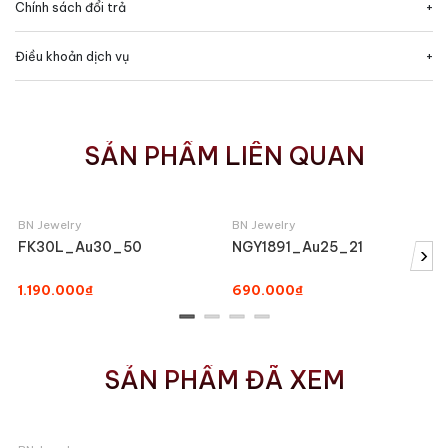
Chính sách đổi trả
Điều khoản dịch vụ
SẢN PHẨM LIÊN QUAN
BN Jewelry
BN Jewelry
FK30L_Au30_50
NGY1891_Au25_21
›
1.190.000₫
690.000₫
SẢN PHẨM ĐÃ XEM