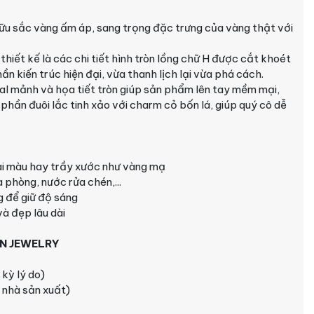
 hữu sắc vàng ấm áp, sang trọng đặc trưng của vàng thật với
hiết kế là các chi tiết hình tròn lồng chữ H được cắt khoét
n kiến trúc hiện đại, vừa thanh lịch lại vừa phá cách.
al mảnh và họa tiết tròn giúp sản phẩm lên tay mềm mại,
 phần đuôi lắc tinh xảo với charm cỏ bốn lá, giúp quý cô dễ
i màu hay trầy xước như vàng mạ
 phòng, nước rửa chén,...
 để giữ độ sáng
à đẹp lâu dài
BN JEWELRY
 kỳ lý do)
i nhà sản xuất)