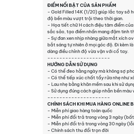
ĐIỂM NỔI BẬT CỦA SẢN PHẨM
- Gold Filled 14K (1/20) giúp lắc tay sở
độ bền màu vượt trội theo thời gian.
- Họa tiết chữ H cách điệu tâm điểm của t
sắc sảo, tạo điểm nhấn mang đậm tinh thầ
- Sự đan xen nhịp nhàng giữa mắt xích ov
bắt sáng tự nhiên ở mọi góc độ. Đi kèm là
dàng điều chỉnh độ vừa vặn với cổ tay.
---------------------
HƯỚNG DẪN SỬ DỤNG
- Có thể đeo hằng ngày mà không sợ pha
- Có thể tiếp xúc chất tẩy rửa nhẹ như xà
- Lau nhẹ bằng khăn mềm sau khi sử dụng
- Sử dụng đúng cách giúp nhẫn bền màu v
---------------------
CHÍNH SÁCH KHI MUA HÀNG ONLINE 
- Miễn phí giao hàng toàn quốc
- Miễn phí đổi trả trong vòng 3 ngày (bất
- Miễn phí đổi trả trong vòng 30 ngày (lỗ
- Chính sách thu đổi trọn đời