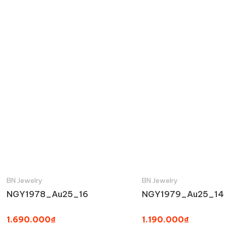
BN Jewelry
BN Jewelry
NGY1978_Au25_16
NGY1979_Au25_14
1.690.000₫
1.190.000₫