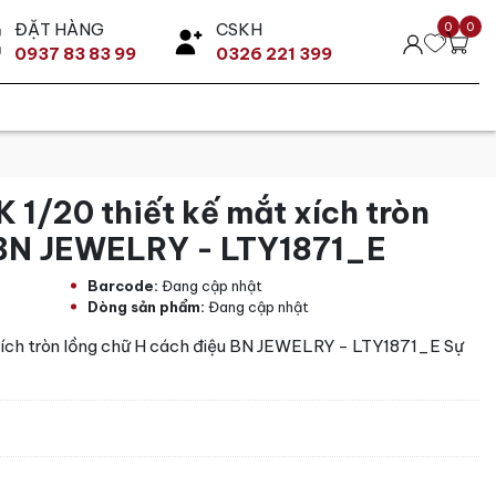
ĐẶT HÀNG
CSKH
0
0
0937 83 83 99
0326 221 399
K 1/20 thiết kế mắt xích tròn
 BN JEWELRY - LTY1871_E
Barcode:
Đang cập nhật
Dòng sản phẩm:
Đang cập nhật
 xích tròn lồng chữ H cách điệu BN JEWELRY - LTY1871_E Sự