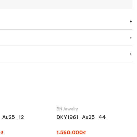
BN Jewelry
_Au25_12
DKY1961_Au25_44
0₫
1.560.000₫