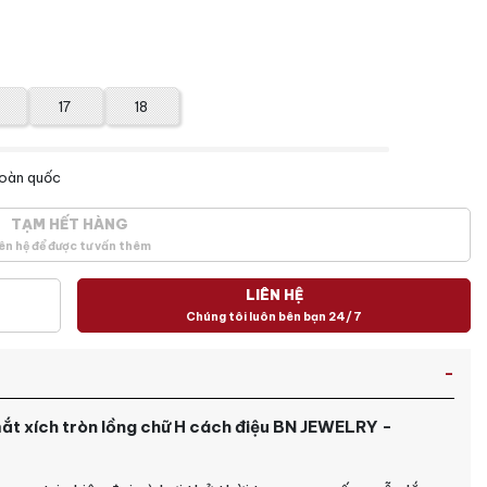
17
18
toàn quốc
TẠM HẾT HÀNG
ên hệ để được tư vấn thêm
LIÊN HỆ
Chúng tôi luôn bên bạn 24/7
 mắt xích tròn lồng chữ H cách điệu BN JEWELRY -