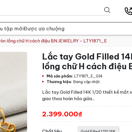
u tập mới
Được ưa chuộng
h tròn lồng chữ H cách điệu BN JEWELRY - LTY1871_E
Lắc tay Gold Filled 14
lồng chữ H cách điệu
Mã sản phẩm:
LTY1871_E_G14
Thương hiệu:
Đang cập nhật
Lắc tay Gold Filled 14K 1/20 thiết kế mắt
giao thoa hoàn hảo giữa...
2.399.000₫
Chất liệu
Gold Filled 1/20 14K