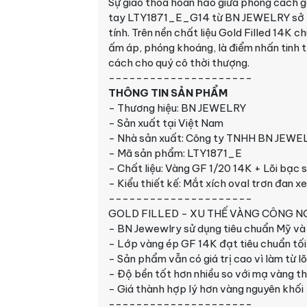
Sự giao thoa hoàn hảo giữa phong cách ge
tay LTY1871_E_G14 từ BN JEWELRY sở hữu
tính. Trên nền chất liệu Gold Filled 14K
ấm áp, phóng khoáng, là điểm nhấn tinh
cách cho quý cô thời thượng.
---------------------
THÔNG TIN SẢN PHẨM
- Thương hiệu: BN JEWELRY
- Sản xuất tại Việt Nam
- Nhà sản xuất: Công ty TNHH BN JEWE
- Mã sản phẩm: LTY1871_E
- Chất liệu: Vàng GF 1/20 14K + Lõi bạc 
- Kiểu thiết kế: Mắt xích oval trơn đan x
---------------------
GOLD FILLED - XU THẾ VÀNG CÔNG NG
- BN Jewewlry sử dụng tiêu chuẩn Mỹ và 
- Lớp vàng ép GF 14K đạt tiêu chuẩn tối
- Sản phẩm vẫn có giá trị cao vì làm từ 
- Độ bền tốt hơn nhiều so với mạ vàng t
- Giá thành hợp lý hơn vàng nguyên khối
---------------------