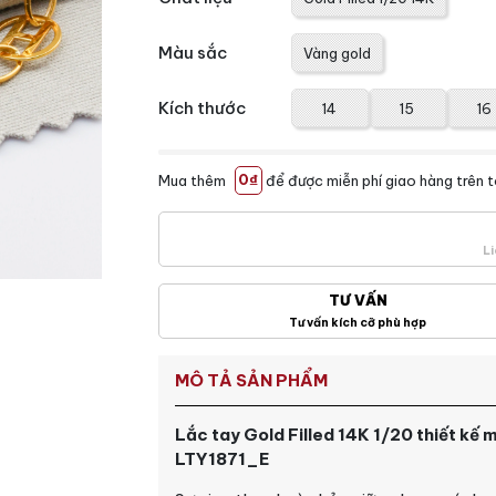
Màu sắc
Vàng gold
Kích thước
14
15
16
Mua thêm
0₫
để được miễn phí giao hàng trên 
Li
TƯ VẤN
Tư vấn kích cỡ phù hợp
MÔ TẢ SẢN PHẨM
Lắc tay Gold Filled 14K 1/20 thiết kế
LTY1871_E