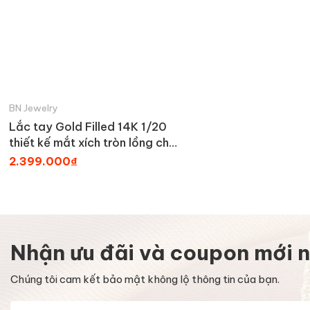
BN Jewelry
Lắc tay Gold Filled 14K 1/20
thiết kế mắt xích tròn lồng chữ
H cách điệu BN JEWELRY -
2.399.000₫
LTY1871_E
Nhận ưu đãi và coupon mới n
Chúng tôi cam kết bảo mật không lộ thông tin của bạn.