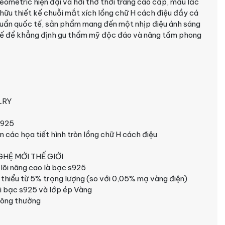
ometric hiện đại và hơi thở thời trang cao cấp, mẫu lắc
 thiết kế chuỗi mắt xích lồng chữ H cách điệu đầy cá
 chuẩn quốc tế, sản phẩm mang đến một nhịp điệu ánh sáng
 tế để khẳng định gu thẩm mỹ độc đáo và nâng tầm phong
LRY
s925
en các họa tiết hình tròn lồng chữ H cách điệu
HỆ MỚI THẾ GIỚI
lõi nâng cao là bạc s925
 thiểu từ 5% trọng lượng (so với 0,05% mạ vàng điện)
lõi bạc s925 và lớp ép Vàng
hông thường