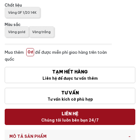
Chất liệu
Vàng GF 1/20 14K
Màu sắc
Vàng gold
Vàng trắng
Mua thêm
0₫
để được miễn phí giao hàng trên toàn
quốc
TẠM HẾT HÀNG
Liên hệ để được tư vấn thêm
TƯ VẤN
Tư vấn kích cỡ phù hợp
LIÊN HỆ
Chúng tôi luôn bên bạn 24/7
MÔ TẢ SẢN PHẨM