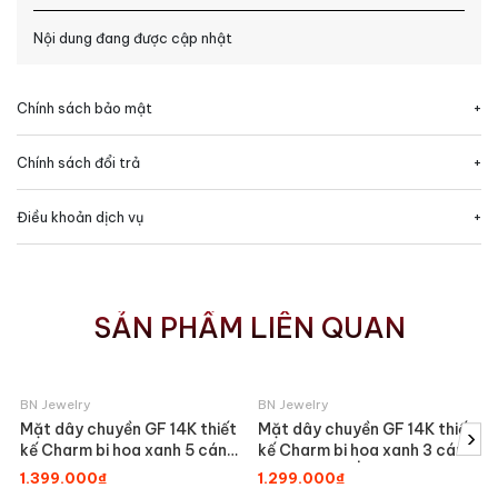
Nội dung đang được cập nhật
Chính sách bảo mật
Chính sách đổi trả
Điều khoản dịch vụ
SẢN PHẨM LIÊN QUAN
BN Jewelry
BN Jewelry
Mặt dây chuyền GF 14K thiết
Mặt dây chuyền GF 14K thiết
›
kế Charm bi hoa xanh 5 cánh
kế Charm bi hoa xanh 3 cánh
BN JEWELRY - PK502_E
BN JEWELRY | PK501_E
1.399.000₫
1.299.000₫