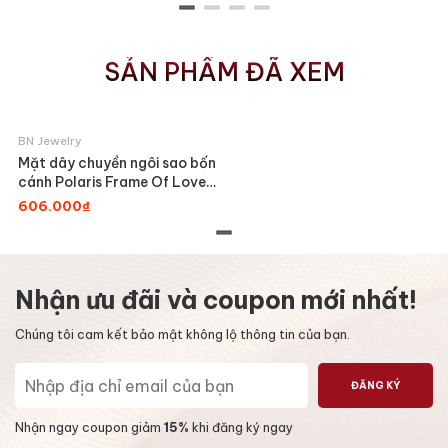
SẢN PHẨM ĐÃ XEM
BN Jewelry
Mặt dây chuyền ngôi sao bốn
cánh Polaris Frame Of Love
BN JEWELRY
606.000₫
Nhận ưu đãi và coupon mới nhất!
Chúng tôi cam kết bảo mật không lộ thông tin của bạn.
ĐĂNG KÝ
Nhận ngay coupon giảm
15%
khi đăng ký ngay