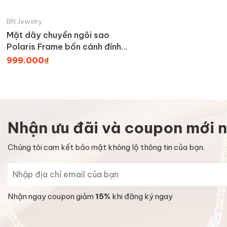
BN Jewelry
Mặt dây chuyền ngôi sao
Polaris Frame bốn cánh đính
đá moissanite BN JEWELRY
999.000₫
Nhận ưu đãi và coupon mới n
Chúng tôi cam kết bảo mật không lộ thông tin của bạn.
Nhận ngay coupon giảm
15%
khi đăng ký ngay