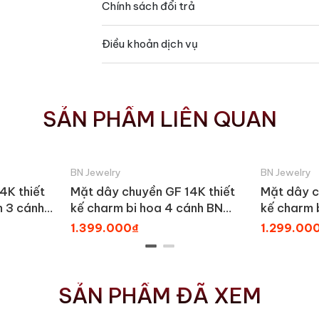
Chính sách đổi trả
Điều khoản dịch vụ
SẢN PHẨM LIÊN QUAN
BN Jewelry
BN Jewelry
4K thiết
Mặt dây chuyền GF 14K thiết
Mặt dây c
h 3 cánh
kế charm bi hoa 4 cánh BN
kế charm 
1_E
JEWELRY | PK500_E
JEWELRY 
1.399.000₫
1.299.00
SẢN PHẨM ĐÃ XEM