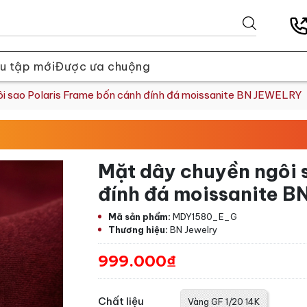
u tập mới
Được ưa chuộng
i sao Polaris Frame bốn cánh đính đá moissanite BN JEWELRY
Mặt dây chuyền ngôi 
đính đá moissanite 
Mã sản phẩm:
MDY1580_E_G
Thương hiệu:
BN Jewelry
999.000₫
Chất liệu
Vàng GF 1/20 14K