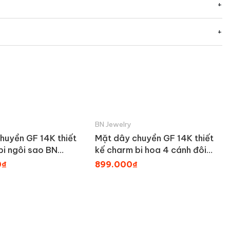
BN Jewelry
huyền GF 14K thiết
Mặt dây chuyền GF 14K thiết
bi ngôi sao BN
kế charm bi hoa 4 cánh đôi
| PK499_E
mini BN JEWELRY | PK488_E
0₫
899.000₫