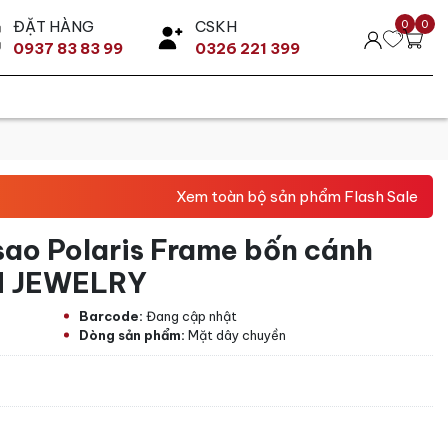
ĐẶT HÀNG
CSKH
0
0
0937 83 83 99
0326 221 399
Xem toàn bộ sản phẩm Flash Sale
sao Polaris Frame bốn cánh
BN JEWELRY
Barcode:
Đang cập nhật
Dòng sản phẩm:
Mặt dây chuyền