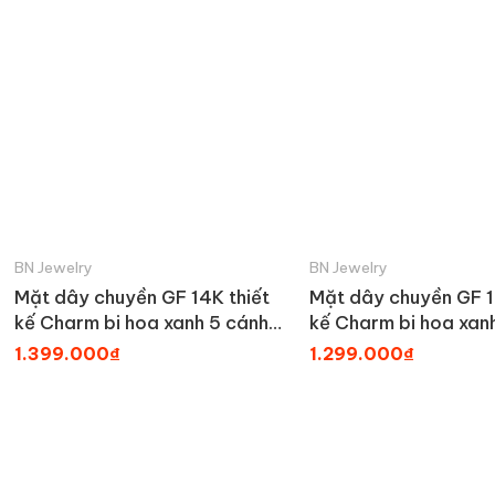
BN Jewelry
BN Jewelry
Mặt dây chuyền GF 14K thiết
Mặt dây chuyền GF 1
kế Charm bi hoa xanh 5 cánh
kế Charm bi hoa xan
BN JEWELRY - PK502_E
BN JEWELRY | PK50
1.399.000₫
1.299.000₫