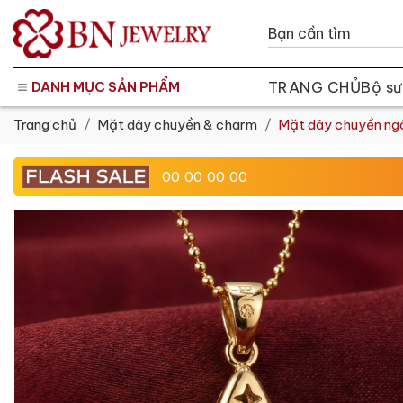
TRANG CHỦ
Bộ sư
DANH MỤC SẢN PHẨM
Trang chủ
Mặt dây chuyền & charm
Mặt dây chuyền ngô
00
00
00
00