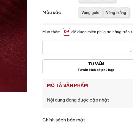
Màu sắc
Vàng gold
Vàng trắng
Mua thêm
0₫
để được miễn phí giao hàng trên 
Li
TƯ VẤN
Tư vấn kích cỡ phù hợp
MÔ TẢ SẢN PHẨM
Nội dung đang được cập nhật
Chính sách bảo mật