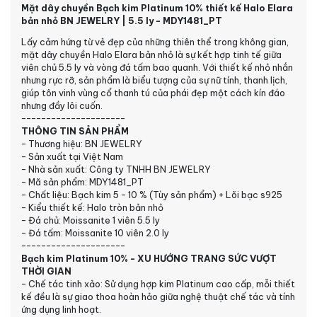
Mặt dây chuyền Bạch kim Platinum 10% thiết kế Halo Elara
bản nhỏ BN JEWELRY | 5.5 ly - MDY1481_PT
Lấy cảm hứng từ vẻ đẹp của những thiên thể trong không gian,
mặt dây chuyền Halo Elara bản nhỏ là sự kết hợp tinh tế giữa
viên chủ 5.5 ly và vòng đá tấm bao quanh. Với thiết kế nhỏ nhắn
nhưng rực rỡ, sản phẩm là biểu tượng của sự nữ tính, thanh lịch,
giúp tôn vinh vùng cổ thanh tú của phái đẹp một cách kín đáo
nhưng đầy lôi cuốn.
---------------------
THÔNG TIN SẢN PHẨM
- Thương hiệu: BN JEWELRY
- Sản xuất tại Việt Nam
- Nhà sản xuất: Công ty TNHH BN JEWELRY
- Mã sản phẩm: MDY1481_PT
- Chất liệu: Bạch kim 5 - 10 % (Tùy sản phẩm) + Lõi bạc s925
- Kiểu thiết kế: Halo tròn bản nhỏ
- Đá chủ: Moissanite 1 viên 5.5 ly
- Đá tấm: Moissanite 10 viên 2.0 ly
---------------------
Bạch kim Platinum 10% - XU HƯỚNG TRANG SỨC VƯỢT
THỜI GIAN
- Chế tác tinh xảo: Sử dụng hợp kim Platinum cao cấp, mỗi thiết
kế đều là sự giao thoa hoàn hảo giữa nghệ thuật chế tác và tính
ứng dụng linh hoạt.