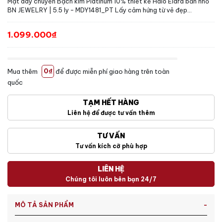
Mặt dây chuyền Bạch kim Platinum 10% thiết kế Halo Elara bản nhỏ
BN JEWELRY | 5.5 ly - MDY1481_PT Lấy cảm hứng từ vẻ đẹp...
1.099.000₫
Mua thêm
0₫
để được miễn phí giao hàng trên toàn
quốc
TẠM HẾT HÀNG
Liên hệ để được tư vấn thêm
TƯ VẤN
Tư vấn kích cỡ phù hợp
LIÊN HỆ
Chúng tôi luôn bên bạn 24/7
MÔ TẢ SẢN PHẨM