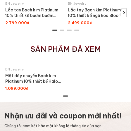
BN Jewelry
BN Jewelry
Lắc tay Bạch kim Platinum
Lắc tay Bạch kim Platinum
›
10% thiết kế bươm bướm
10% thiết kế ngũ hoa Bloom
Papillon đính đá BN
đính đá BN JEWELRY -
2.799.000₫
2.499.000₫
JEWELRY - LTY1721_PT
LTY1576_PT
SẢN PHẨM ĐÃ XEM
BN Jewelry
Mặt dây chuyền Bạch kim
Platinum 10% thiết kế Halo
Elara bản nhỏ BN JEWELRY |
1.099.000₫
5.5 ly - MDY1481_PT
Nhận ưu đãi và coupon mới nhất!
Chúng tôi cam kết bảo mật không lộ thông tin của bạn.