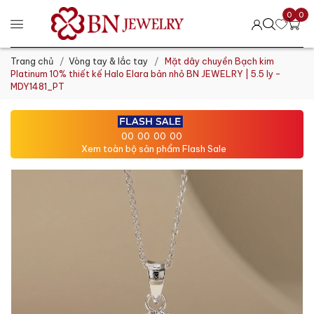
0
0
Trang chủ
Vòng tay & lắc tay
Mặt dây chuyền Bạch kim
Platinum 10% thiết kế Halo Elara bản nhỏ BN JEWELRY | 5.5 ly -
MDY1481_PT
00
00
00
00
Xem toàn bộ sản phẩm Flash Sale