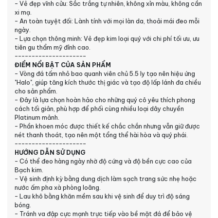
- Vẻ đẹp vĩnh cửu: Sắc trắng tự nhiên, không xỉn màu, không cần
xi mạ.
- An toàn tuyệt đối: Lành tính với mọi làn da, thoải mái đeo mỗi
ngày.
- Lựa chọn thông minh: Vẻ đẹp kim loại quý với chi phí tối ưu, ưu
tiên gu thẩm mỹ đỉnh cao.
---------------------
ĐIỂM NỔI BẬT CỦA SẢN PHẨM
- Vòng đá tấm nhỏ bao quanh viên chủ 5.5 ly tạo nên hiệu ứng
"Halo", giúp tăng kích thước thị giác và tạo độ lấp lánh đa chiều
cho sản phẩm.
- Đây là lựa chọn hoàn hảo cho những quý cô yêu thích phong
cách tối giản, phù hợp để phối cùng nhiều loại dây chuyền
Platinum mảnh.
- Phần khoen móc được thiết kế chắc chắn nhưng vẫn giữ được
nét thanh thoát, tạo nên một tổng thể hài hòa và quý phái.
---------------------
HƯỚNG DẪN SỬ DỤNG
- Có thể đeo hàng ngày nhờ độ cứng và độ bền cực cao của
Bạch kim.
- Vệ sinh định kỳ bằng dung dịch làm sạch trang sức nhẹ hoặc
nước ấm pha xà phòng loãng.
- Lau khô bằng khăn mềm sau khi vệ sinh để duy trì độ sáng
bóng.
- Tránh va đập cực mạnh trực tiếp vào bề mặt đá để bảo vệ