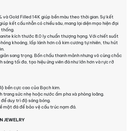
và Gold Filled 14K giúp bền màu theo thời gian. Sự kết
iúp kết cấu nhẫn có chiều sâu, mang lại diện mạo hiện đại
 thống.
sanite kích thước 8.0 ly chuẩn thượng hạng. Với chiết suất
phóng khoáng, lấp lánh hơn cả kim cương tự nhiên, thu hút
ên.
ối giản sang trọng. Bốn chấu thanh mảnh nhưng vô cùng chắc
 sáng tối đa, tạo hiệu ứng viên đá như lớn hơn và rực rỡ
độ bền cực cao của Bạch kim.
ch trang sức nhẹ hoặc nước ấm pha xà phòng loãng.
để duy trì độ sáng bóng.
ề mặt đá để bảo vệ cấu trúc nạm đá.
BN JEWELRY