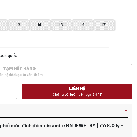
13
14
15
16
17
toàn quốc
TẠM HẾT HÀNG
ên hệ để được tư vấn thêm
LIÊN HỆ
Chúng tôi luôn bên bạn 24/7
phối màu đính đá moissanite BN JEWELRY | đá 8.0 ly -