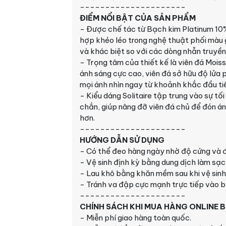
---------------------
ĐIỂM NỔI BẬT CỦA SẢN PHẨM
- Được chế tác từ Bạch kim Platinum 10% 
hợp khéo léo trong nghệ thuật phối màu g
và khác biệt so với các dòng nhẫn truyền
- Trọng tâm của thiết kế là viên đá Mois
ánh sáng cực cao, viên đá sở hữu độ lửa 
mọi ánh nhìn ngay từ khoảnh khắc đầu ti
- Kiểu dáng Solitaire tập trung vào sự t
chắn, giúp nâng đỡ viên đá chủ để đón ánh
hơn.
---------------------
HƯỚNG DẪN SỬ DỤNG
- Có thể đeo hàng ngày nhờ độ cứng và 
- Vệ sinh định kỳ bằng dung dịch làm sạ
- Lau khô bằng khăn mềm sau khi vệ sinh 
- Tránh va đập cực mạnh trực tiếp vào b
---------------------
CHÍNH SÁCH KHI MUA HÀNG ONLINE 
- Miễn phí giao hàng toàn quốc.