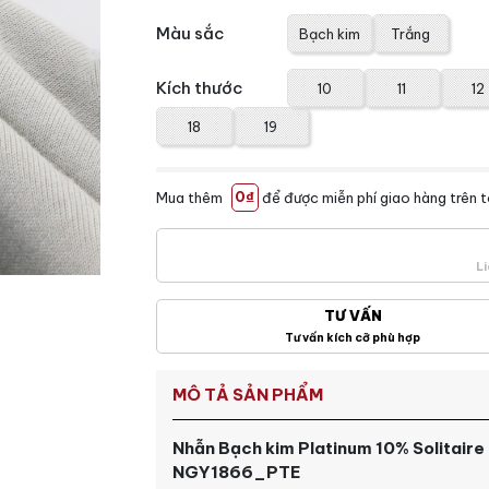
Màu sắc
Bạch kim
Trắng
Kích thước
10
11
12
18
19
Mua thêm
0₫
để được miễn phí giao hàng trên 
Li
TƯ VẤN
Tư vấn kích cỡ phù hợp
MÔ TẢ SẢN PHẨM
Nhẫn Bạch kim Platinum 10% Solitaire 
NGY1866_PTE