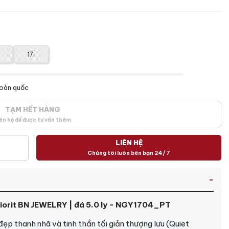
17
toàn quốc
TẠM HẾT HÀNG
ên hệ để được tư vấn thêm
LIÊN HỆ
Chúng tôi luôn bên bạn 24/7
Liorit BN JEWELRY | đá 5.0 ly - NGY1704_PT
 đẹp thanh nhã và tinh thần tối giản thượng lưu (Quiet