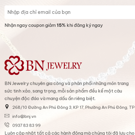
Nhận ngay coupon giảm
15%
khi đăng ký ngay
BN Jewelry chuyên gia công và phân phối những món trang
sức tinh xảo, sang trọng, mỗi sản phẩm đều kể một câu
chuyện độc đáo và mang dấu ấn riêng biệt.
268/10 Đường An Phú Đông 3, KP 17, Phường An Phú Đông, T
info@bnj.vn
0937 83 83 99
Luôn cập nhật tất cả các hành động mà chúng tôi đã lưu cho