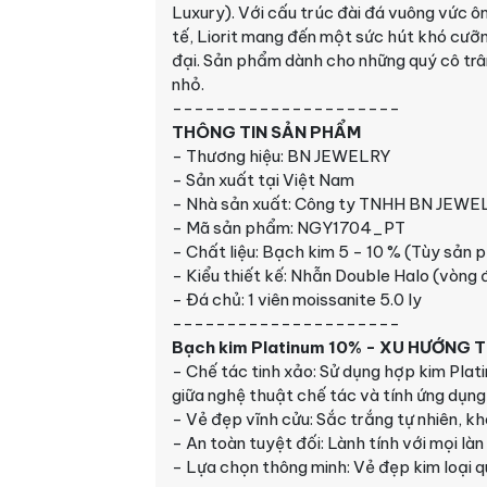
Luxury). Với cấu trúc đài đá vuông vức ô
tế, Liorit mang đến một sức hút khó cưỡ
đại. Sản phẩm dành cho những quý cô trân
nhỏ.
---------------------
THÔNG TIN SẢN PHẨM
- Thương hiệu: BN JEWELRY
- Sản xuất tại Việt Nam
- Nhà sản xuất: Công ty TNHH BN JEWE
- Mã sản phẩm: NGY1704_PT
- Chất liệu: Bạch kim 5 - 10 % (Tùy sản 
- Kiểu thiết kế: Nhẫn Double Halo (vòng
- Đá chủ: 1 viên moissanite 5.0 ly
---------------------
Bạch kim Platinum 10% - XU HƯỚNG
- Chế tác tinh xảo: Sử dụng hợp kim Plat
giữa nghệ thuật chế tác và tính ứng dụng 
- Vẻ đẹp vĩnh cửu: Sắc trắng tự nhiên, kh
- An toàn tuyệt đối: Lành tính với mọi làn
- Lựa chọn thông minh: Vẻ đẹp kim loại qu