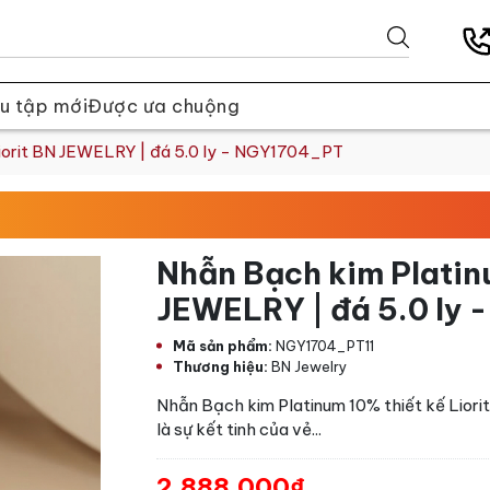
u tập mới
Được ưa chuộng
Liorit BN JEWELRY | đá 5.0 ly - NGY1704_PT
Nhẫn Bạch kim Platinu
JEWELRY | đá 5.0 ly
Mã sản phẩm:
NGY1704_PT11
Thương hiệu:
BN Jewelry
Nhẫn Bạch kim Platinum 10% thiết kế Liori
là sự kết tinh của vẻ...
2.888.000₫