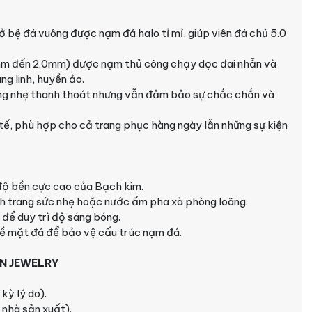
 ở bệ đá vuông được nạm đá halo tỉ mỉ, giúp viên đá chủ 5.0
5mm đến 2.0mm) được nạm thủ công chạy dọc đai nhẫn và
ng linh, huyền ảo.
ng nhẹ thanh thoát nhưng vẫn đảm bảo sự chắc chắn và
h tế, phù hợp cho cả trang phục hàng ngày lẫn những sự kiện
độ bền cực cao của Bạch kim.
ch trang sức nhẹ hoặc nước ấm pha xà phòng loãng.
để duy trì độ sáng bóng.
ề mặt đá để bảo vệ cấu trúc nạm đá.
BN JEWELRY
kỳ lý do).
 nhà sản xuất).