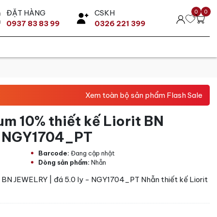
ĐẶT HÀNG
CSKH
0
0
0937 83 83 99
0326 221 399
Xem toàn bộ sản phẩm Flash Sale
m 10% thiết kế Liorit BN
 - NGY1704_PT
Barcode:
Đang cập nhật
Dòng sản phẩm:
Nhẫn
t BN JEWELRY | đá 5.0 ly - NGY1704_PT Nhẫn thiết kế Liorit