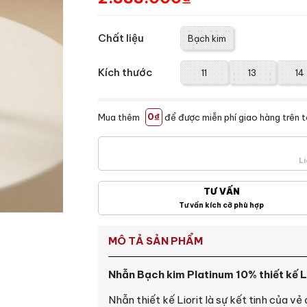
Chất liệu
Bạch kim
Kích thước
11
13
14
Mua thêm
0₫
để được miễn phí giao hàng trên 
Li
TƯ VẤN
Tư vấn kích cỡ phù hợp
MÔ TẢ SẢN PHẨM
Nhẫn Bạch kim Platinum 10% thiết kế 
Nhẫn thiết kế Liorit là sự kết tinh của vẻ