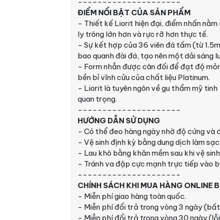
---------------------
ĐIỂM NỔI BẬT CỦA SẢN PHẨM
- Thiết kế Liorit hiện đại, điểm nhấn nằm
ly trông lớn hơn và rực rỡ hơn thực tế.
- Sự kết hợp của 36 viên đá tấm (từ 1.
bao quanh đài đá, tạo nên một dải sáng lu
- Form nhẫn được cân đối để đạt độ mỏ
bền bỉ vĩnh cửu của chất liệu Platinum.
- Liorit là tuyên ngôn về gu thẩm mỹ tin
quan trọng.
---------------------
HƯỚNG DẪN SỬ DỤNG
- Có thể đeo hàng ngày nhờ độ cứng và 
- Vệ sinh định kỳ bằng dung dịch làm sạ
- Lau khô bằng khăn mềm sau khi vệ sinh 
- Tránh va đập cực mạnh trực tiếp vào b
---------------------
CHÍNH SÁCH KHI MUA HÀNG ONLINE 
- Miễn phí giao hàng toàn quốc.
- Miễn phí đổi trả trong vòng 3 ngày (bất 
- Miễn phí đổi trả trong vòng 30 ngày (lỗi