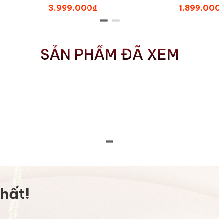
moissanite BN JEWELRY | đá
NGY1791
3.999.000₫
1.899.00
12.0 li - NGY1845_E
SẢN PHẨM ĐÃ XEM
hất!