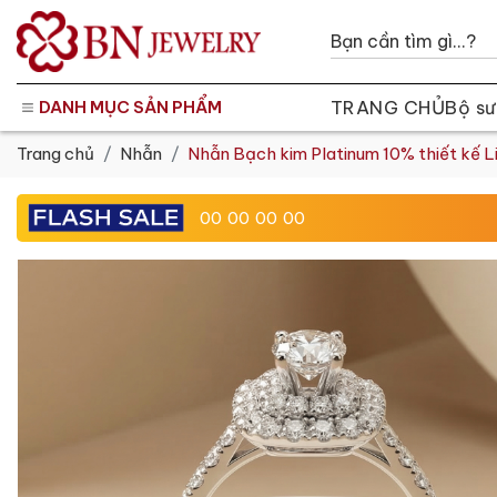
TRANG CHỦ
Bộ sư
DANH MỤC SẢN PHẨM
Trang chủ
Nhẫn
Nhẫn Bạch kim Platinum 10% thiết kế 
00
00
00
00