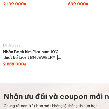
đá Moissanite BN JEWELRY |
NGY1852_E
2.199.000₫
899.000₫
đá 8.0 ly - NGY1832_E
BN Jewelry
Nhẫn Bạch kim Platinum 10%
thiết kế Liorit BN JEWELRY |
đá 5.0 ly - NGY1704_PT
2.888.000₫
Nhận ưu đãi và coupon mới n
Chúng tôi cam kết bảo mật không lộ thông tin của bạn.