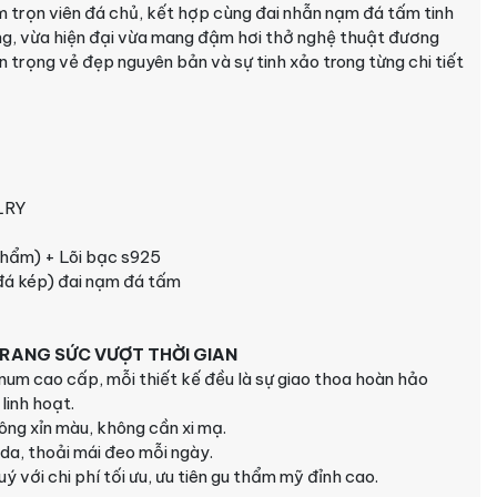
m trọn viên đá chủ, kết hợp cùng đai nhẫn nạm đá tấm tinh
ng, vừa hiện đại vừa mang đậm hơi thở nghệ thuật đương
 trọng vẻ đẹp nguyên bản và sự tinh xảo trong từng chi tiết
LRY
phẩm) + Lõi bạc s925
 đá kép) đai nạm đá tấm
 TRANG SỨC VƯỢT THỜI GIAN
inum cao cấp, mỗi thiết kế đều là sự giao thoa hoàn hảo
linh hoạt.
ông xỉn màu, không cần xi mạ.
 da, thoải mái đeo mỗi ngày.
ý với chi phí tối ưu, ưu tiên gu thẩm mỹ đỉnh cao.