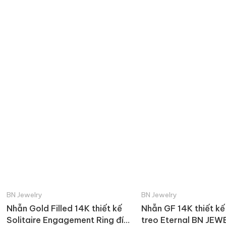
BN Jewelry
BN Jewelry
Nhẫn Gold Filled 14K thiết kế
Nhẫn GF 14K thiết kế 
Solitaire Engagement Ring đính
treo Eternal BN JEW