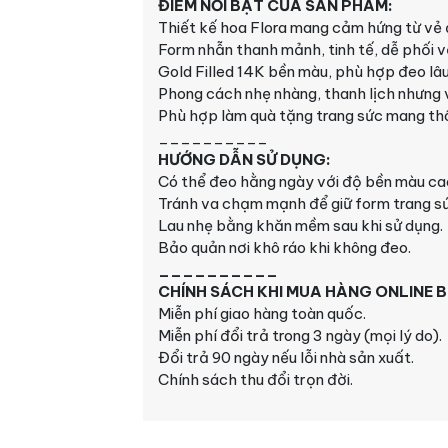
ĐIỂM NỔI BẬT CỦA SẢN PHẨM:
Thiết kế hoa Flora mang cảm hứng từ vẻ đ
Form nhẫn thanh mảnh, tinh tế, dễ phối v
Gold Filled 14K bền màu, phù hợp đeo lâu
Phong cách nhẹ nhàng, thanh lịch nhưng v
Phù hợp làm quà tặng trang sức mang thôn
__________
HƯỚNG DẪN SỬ DỤNG:
Có thể đeo hằng ngày với độ bền màu ca
Tránh va chạm mạnh để giữ form trang sứ
Lau nhẹ bằng khăn mềm sau khi sử dụng.
Bảo quản nơi khô ráo khi không đeo.
__________
CHÍNH SÁCH KHI MUA HÀNG
ONLINE
B
Miễn phí giao hàng toàn quốc.
Miễn phí đổi trả trong 3 ngày (mọi lý do).
Đổi trả 90 ngày nếu lỗi nhà sản xuất.
Chính sách thu đổi trọn đời.