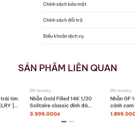
Chính sách bảo mật
Chính sách đổi trả
Điều khoản dịch vụ
SẢN PHẨM LIÊN QUAN
BN Jewelry
BN Jewelry
trái tim
Nhẫn Gold Filled 14K 1/20
Nhẫn GF 1
ELRY |
Solitaire classic đính đá
cánh cam
moissanite BN JEWELRY | đá
NGY1791
3.999.000₫
1.899.00
12.0 li - NGY1845_E