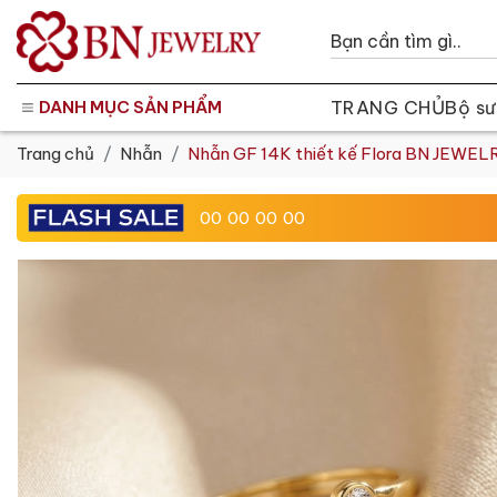
TRANG CHỦ
Bộ sư
DANH MỤC SẢN PHẨM
Trang chủ
Nhẫn
Nhẫn GF 14K thiết kế Flora BN JEWEL
00
00
00
00