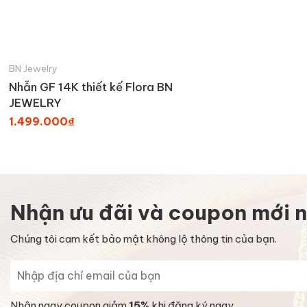
BN Jewelry
Nhẫn GF 14K thiết kế Flora BN
JEWELRY
1.499.000₫
Nhận ưu đãi và coupon mới n
Chúng tôi cam kết bảo mật không lộ thông tin của bạn.
Nhận ngay coupon giảm
15%
khi đăng ký ngay