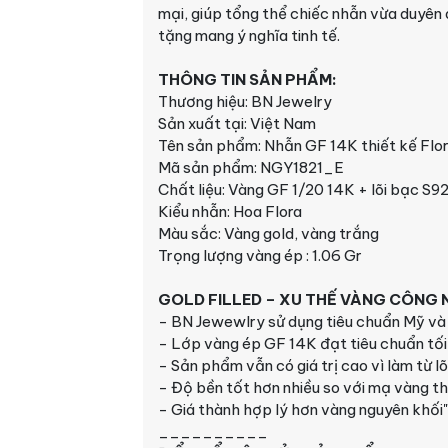
mại, giúp tổng thể chiếc nhẫn vừa duyên
tặng mang ý nghĩa tinh tế.
THÔNG TIN SẢN PHẨM:
Thương hiệu: BN Jewelry
Sản xuất tại: Việt Nam
Tên sản phẩm: Nhẫn GF 14K thiết kế Flo
Mã sản phẩm: NGY1821_E
Chất liệu: Vàng GF 1/20 14K + lõi bạc S9
Kiểu nhẫn: Hoa Flora
Màu sắc: Vàng gold, vàng trắng
Trọng lượng vàng ép : 1.06 Gr
GOLD FILLED – XU THẾ VÀNG CÔNG N
- BN Jewewlry sử dụng tiêu chuẩn Mỹ và 
- Lớp vàng ép GF 14K đạt tiêu chuẩn tối
- Sản phẩm vẫn có giá trị cao vì làm từ l
- Độ bền tốt hơn nhiều so với mạ vàng t
- Giá thành hợp lý hơn vàng nguyên khối"
__________