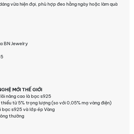
 dáng vừa hiện đại, phù hợp đeo hằng ngày hoặc làm quà
ra BN Jewelry
25
GHỆ MỚI THẾ GIỚI
lõi nâng cao là bạc s925
 thiểu từ 5% trọng lượng (so với 0,05% mạ vàng điện)
õi bạc s925 và lớp ép Vàng
hông thường