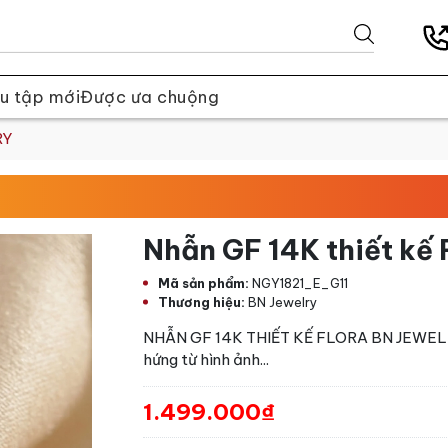
u tập mới
Được ưa chuộng
RY
Nhẫn GF 14K thiết kế
Mã sản phẩm:
NGY1821_E_G11
Thương hiệu:
BN Jewelry
NHẪN GF 14K THIẾT KẾ FLORA BN JEWELRY l
hứng từ hình ảnh...
1.499.000₫