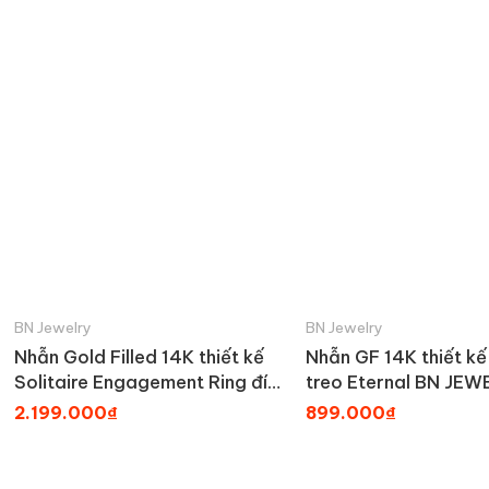
BN Jewelry
BN Jewelry
Nhẫn Gold Filled 14K thiết kế
Nhẫn GF 14K thiết kế 
Solitaire Engagement Ring đính
treo Eternal BN JEW
đá Moissanite BN JEWELRY |
NGY1852_E
2.199.000₫
899.000₫
đá 8.0 ly - NGY1832_E