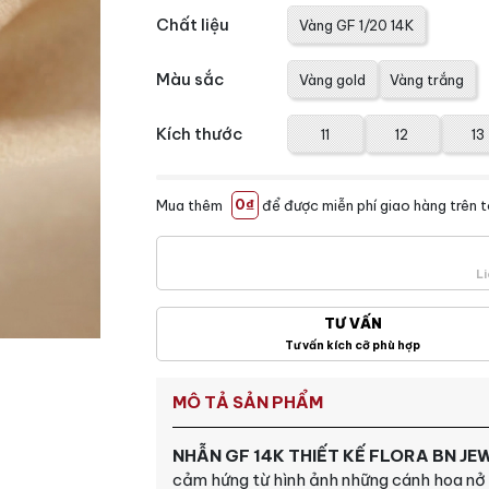
Chất liệu
Vàng GF 1/20 14K
Màu sắc
Vàng gold
Vàng trắng
Kích thước
11
12
13
Mua thêm
0₫
để được miễn phí giao hàng trên 
Li
TƯ VẤN
Tư vấn kích cỡ phù hợp
MÔ TẢ SẢN PHẨM
NHẪN GF 14K THIẾT KẾ FLORA BN JE
cảm hứng từ hình ảnh những cánh hoa nở n