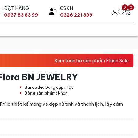
ĐẶT HÀNG
CSKH
0
0
0937 83 83 99
0326 221 399
Xem toàn bộ sản phẩm Flash Sale
 Flora BN JEWELRY
Barcode:
Đang cập nhật
Dòng sản phẩm:
Nhẫn
à thiết kế mang vẻ đẹp nữ tính và thanh lịch, lấy cảm