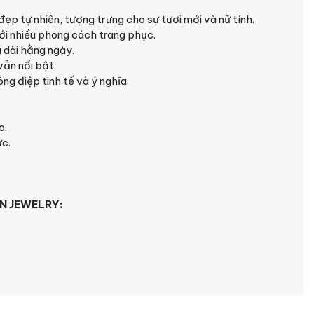
ẹp tự nhiên, tượng trưng cho sự tươi mới và nữ tính.
ới nhiều phong cách trang phục.
 dài hằng ngày.
ẫn nổi bật.
g điệp tinh tế và ý nghĩa.
o.
c.
N JEWELRY: