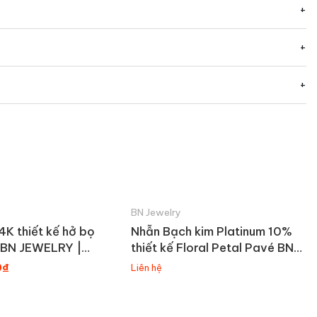
BN Jewelry
4K thiết kế hở bọ
Nhẫn Bạch kim Platinum 10%
 BN JEWELRY |
thiết kế Floral Petal Pavé BN
_E
JEWELRY | đá 7.0 Ly -
0₫
Liên hệ
NGY1760_PT