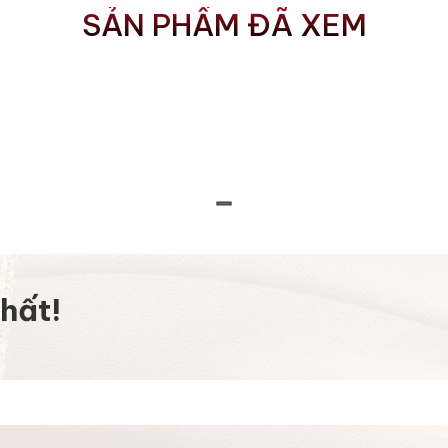
SẢN PHẨM ĐÃ XEM
hất!