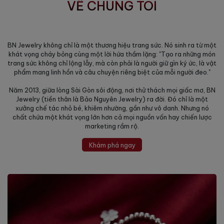
VỀ CHÚNG TÔI
BN Jewelry không chỉ là một thương hiệu trang sức. Nó sinh ra từ một
khát vọng cháy bỏng cùng một lời hứa thầm lặng: "Tạo ra những món
trang sức không chỉ lộng lẫy, mà còn phải là người giữ gìn ký ức, là vật
phẩm mang linh hồn và câu chuyện riêng biệt của mỗi người đeo."
Năm 2013, giữa lòng Sài Gòn sôi động, nơi thử thách mọi giấc mơ, BN
Jewelry (tiền thân là Bảo Nguyên Jewelry) ra đời. Đó chỉ là một
xưởng chế tác nhỏ bé, khiêm nhường, gần như vô danh. Nhưng nó
chất chứa một khát vọng lớn hơn cả mọi nguồn vốn hay chiến lược
marketing rầm rộ.
Khám phá ngay