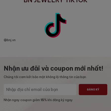
BN JEWELRY TIKTOK
@bnj.vn
Nhận ưu đãi và coupon mới nhất!
Chúng tôi cam kết bảo mật không lộ thông tin của bạn.
ĐĂNG KÝ
Nhận ngay coupon giảm
15%
khi đăng ký ngay