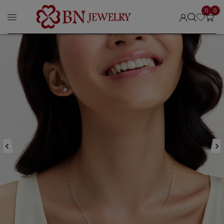
0
0
‹
›