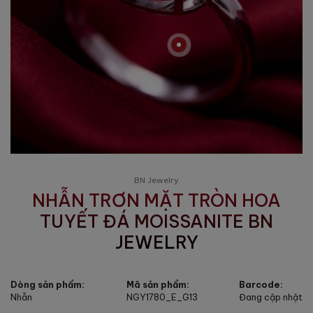
BN Jewelry
NHẪN TRƠN MẶT TRÒN HOA
TUYẾT ĐÁ MOISSANITE BN
JEWELRY
Dòng sản phẩm:
Mã sản phẩm:
Barcode:
Nhẫn
NGY1780_E_G13
Đang cập nhật