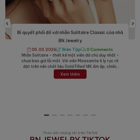
‹
›
Nên tặng món trang sức nào cho Mẹ trong ngày
8/3? Top 5 gợi ý tinh tế nhất.
27.02.2026
Biên Tập
0 Comments
Ngày Quốc tế Phụ nữ 8/3 là cơ hội tuyệt vời để bày
tỏ lòng biết ơn đối với người phụ nữ quan trọng nhất
đời mình. Giữa muôn vàn lựa chọn, trang sức luôn là
món quà đứng đầu danh sách nhờ giá trị bền vững và
Xem thêm
khả năng tôn vinh vẻ đẹp quý...
Theo dõi chúng tôi trên TikTok