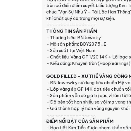
tròn cổ điển điểm xuyết biểu tượng Kim Tiề
chúc "Vạn Sự Như Ý - Tài Lộc Han Thông"
khí chất quý cô trong mọi sự kiện.
-----------------
THÔNG TIN SẢN PHẨM
-
Thương hiệu: BN Jewelry
- Mã sản phẩm: BDY2375_E
- Sản xuất tại Việt Nam
- Chất liệu: Vàng GF 1/20 14K + Lõi bạc 
- Kiểu dáng: Khuyên tròn (Hoop earrings
GOLD FILLED - XU THẾ VÀNG CÔNG N
-
BN Jewewlry sử dụng tiêu chuẩn Mỹ và 
- Lớp vàng ép GF 14K đạt tiêu chuẩn tối
- Sản phẩm vẫn có giá trị cao vì làm từ l
- Độ bền tốt hơn nhiều so với mạ vàng t
- Giá thành hợp lý hơn vàng nguyên khối
-----------------
ĐIỂM NỔI BẬT CỦA SẢN PHẨM
- Họa tiết Kim Tiền được chạm khắc sắc 