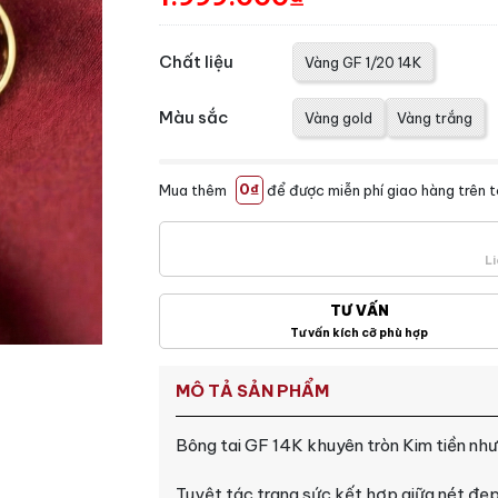
Chất liệu
Vàng GF 1/20 14K
Màu sắc
Vàng gold
Vàng trắng
Mua thêm
0₫
để được miễn phí giao hàng trên 
Li
TƯ VẤN
Tư vấn kích cỡ phù hợp
MÔ TẢ SẢN PHẨM
Bông tai GF 14K khuyên tròn Kim tiền n
Tuyệt tác trang sức kết hợp giữa nét đẹp