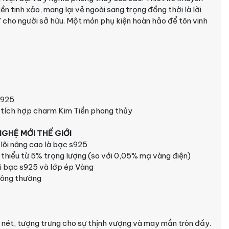
n tinh xảo, mang lại vẻ ngoài sang trọng đồng thời là lời
 cho người sở hữu. Một món phụ kiện hoàn hảo để tôn vinh
s925
) tích hợp charm Kim Tiền phong thủy
GHỆ MỚI THẾ GIỚI
lõi nâng cao là bạc s925
 thiểu từ 5% trọng lượng (so với 0,05% mạ vàng điện)
õi bạc s925 và lớp ép Vàng
hông thường
nét, tượng trưng cho sự thịnh vượng và may mắn tròn đầy.