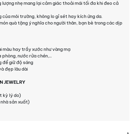
 lượng nhẹ mang lại cảm giác thoải mái tối đa khi đeo cả
 của môi trường, không lo gỉ sét hay kích ứng da.
 món quà tặng ý nghĩa cho người thân, bạn bè trong các dịp
i màu hay trầy xước như vàng mạ
 phòng, nước rửa chén,...
 để giữ độ sáng
à đẹp lâu dài
N JEWELRY
t kỳ lý do)
i nhà sản xuất)