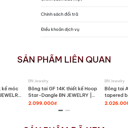
Chính sách đổi trả
Điều khoản dịch vụ
SẢN PHẨM LIÊN QUAN
BN Jewelry
BN Jewelry
t kế móc
Bông tai GF 14K thiết kế Hoop
Bông tai 
N JEWELRY
Star-Dangle BN JEWELRY |
tapered b
BDY2378_E
BN JEWE
2.099.000₫
2.026.00