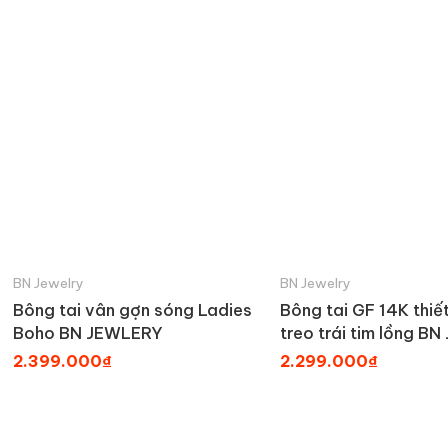
BN Jewelry
BN Jewelry
Bông tai vân gợn sóng Ladies
Bông tai GF 14K thiế
Boho BN JEWLERY
treo trái tim lồng B
_ BTY2389_E
2.399.000₫
2.299.000₫