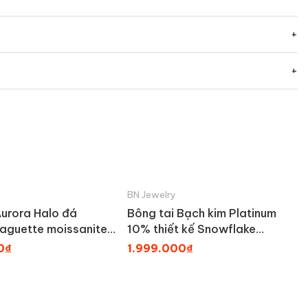
BN Jewelry
Aurora Halo đá
Bông tai Bạch kim Platinum
aguette moissanite
10% thiết kế Snowflake
LRY
Moissanite BN JEWELRY | 6.0
0₫
1.999.000₫
ly - BDY2399_PT