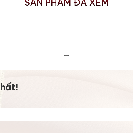
SẢN PHẨM ĐÃ XEM
hất!