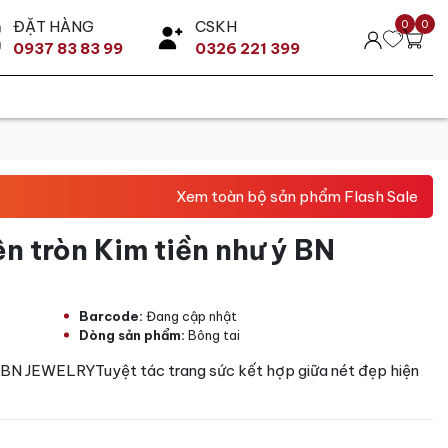
ĐẶT HÀNG
CSKH
0
0
0937 83 83 99
0326 221 399
Xem toàn bộ sản phẩm Flash Sale
n tròn Kim tiền như ý BN
Barcode:
Đang cập nhật
Dòng sản phẩm:
Bông tai
ý BN JEWELRYTuyệt tác trang sức kết hợp giữa nét đẹp hiện