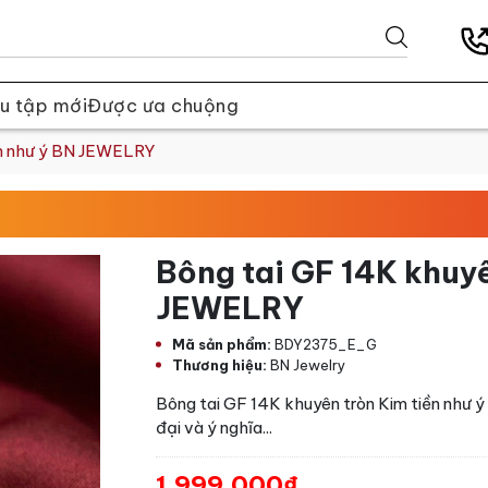
u tập mới
Được ưa chuộng
ền như ý BN JEWELRY
Bông tai GF 14K khuyê
JEWELRY
Mã sản phẩm:
BDY2375_E_G
Thương hiệu:
BN Jewelry
Bông tai GF 14K khuyên tròn Kim tiền như 
đại và ý nghĩa...
1.999.000₫