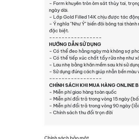
- Form khuyên tròn ôm sát thùy tai, trọng
ngày dài.
- Lớp Gold Filled 14K chịu được tác động
- Ý nghĩa "Như Ý" biến đôi bông tai thành
đặc biệt.
-----------------
HƯỚNG DẪN SỬ DỤNG
- Có thể đeo hằng ngày mà không sợ pha
- Có thể tiếp xúc chất tẩy rửa nhẹ như xà
- Lau nhẹ bằng khăn mềm sau khi sử dụng
- Sử dụng đúng cách giúp nhẫn bền màu v
-----------------
CHÍNH SÁCH KHI MUA HÀNG
ONLINE
B
- Miễn phí giao hàng toàn quốc
- Miễn phí đổi trả trong vòng 15 ngày (bấ
- Miễn phí đổi trả trong vòng 90 ngày (lỗ
- Chính sách thu đổi trọn đời
Chính sách bảo mật