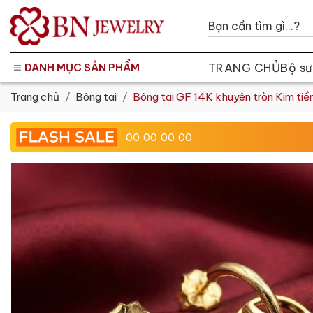
TRANG CHỦ
Bộ sư
DANH MỤC SẢN PHẨM
Trang chủ
Bông tai
Bông tai GF 14K khuyên tròn Kim ti
00
00
00
00