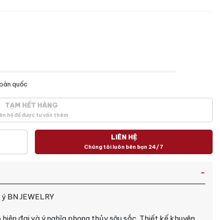
toàn quốc
TẠM HẾT HÀNG
ên hệ để được tư vấn thêm
LIÊN HỆ
Chúng tôi luôn bên bạn 24/7
hư ý BN JEWELRY
 hiện đại và ý nghĩa phong thủy sâu sắc. Thiết kế khuyên