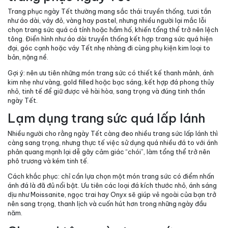
Trang phục ngày Tết thường mang sắc thái truyền thống, tươi tắn
như áo dài, váy đỏ, vàng hay pastel, nhưng nhiều người lại mắc lỗi
chọn trang sức quá cá tính hoặc hầm hố, khiến tổng thể trở nên lệch
tông. Điển hình như áo dài truyền thống kết hợp trang sức quá hiện
đại, góc cạnh hoặc váy Tết nhẹ nhàng đi cùng phụ kiện kim loại to
bản, nặng nề.
Gợi ý:
nên ưu tiên những món trang sức có thiết kế thanh mảnh, ánh
kim nhẹ như vàng, gold filled hoặc bạc sáng, kết hợp đá phong thủy
nhỏ, tinh tế để giữ được vẻ hài hòa, sang trọng và đúng tinh thần
ngày Tết.
Lạm dụng trang sức quá lấp lánh
Nhiều người cho rằng ngày Tết càng đeo nhiều trang sức lấp lánh thì
càng sang trọng, nhưng thực tế việc sử dụng quá nhiều đá to với ánh
phản quang mạnh lại dễ gây cảm giác “chói”, làm tổng thể trở nên
phô trương và kém tinh tế.
Cách khắc phục:
chỉ cần lựa chọn một món trang sức có điểm nhấn
ánh đá là đã đủ nổi bật. Ưu tiên các loại đá kích thước nhỏ, ánh sáng
dịu như Moissanite, ngọc trai hay Onyx sẽ giúp vẻ ngoài của bạn trở
nên sang trọng, thanh lịch và cuốn hút hơn trong những ngày đầu
năm.