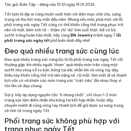
Tác giả: Biên Tập - đăng vào 10:01 ngày 19.01.2026
Tết luôn là dịp ai cũng muốn xuất hiện với diện mạo chỉn chu, sang
trọng và thu hút may mắn đầu năm. Nhưng nếu mắc phải một vài lỗi
phối trang sức ngày Tết cũng có thể khiến tổng thể trang phục trở
nên rối mắt, kém tinh tế – thậm chí “dừ” hơn tuổi thật. Để có bộ
outfit trông hoàn hảo nhất, hãy cùng
BN Jewelry
tránh ngay 7
lỗi
phối trang sức ngày tết
phổ biến dưới đây nhé!
Đeo quá nhiều trang sức cùng lúc
Đeo quá nhiều trang sức cùng lúc là lỗi phối trang sức ngày Tết rất
thường gặp, khi nhiều người “tham” quá nhiều món trên cùng một
outfit như vòng cổ to bản, bông tai dài, nhẫn lớn và vòng tay dày.
Điều này khiến tổng thể trở nên nặng nề, rối mắt, làm mất đi vẻ thanh
lịch vốn có và khiến các món trang sức “triệt tiêu” lẫn nhau thay vì
tôn lên vẻ đẹp chung.
Gợi ý
: hãy áp dụng nguyên tắc “ít nhưng chất”, chỉ chọn 1–2 món
trang sức làm điểm nhấn như bông tai kết hợp nhẫn, hoặc dây
chuyền mảnh đi cùng vòng tay thanh lịch để giữ được sự sang trọng
và tinh tế trong ngày Tết.
Phối trang sức không phù hợp với
trang phục ngày Tết