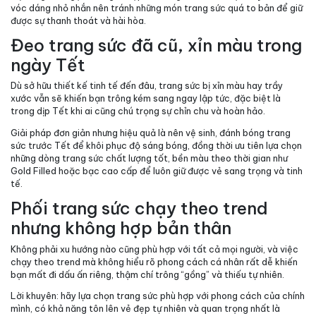
vóc dáng nhỏ nhắn nên tránh những món trang sức quá to bản để giữ
được sự thanh thoát và hài hòa.
Đeo trang sức đã cũ, xỉn màu trong
ngày Tết
Dù sở hữu thiết kế tinh tế đến đâu, trang sức bị xỉn màu hay trầy
xước vẫn sẽ khiến bạn trông kém sang ngay lập tức, đặc biệt là
trong dịp Tết khi ai cũng chú trọng sự chỉn chu và hoàn hảo.
Giải pháp
đơn giản nhưng hiệu quả là nên vệ sinh, đánh bóng trang
sức trước Tết để khôi phục độ sáng bóng, đồng thời ưu tiên lựa chọn
những dòng trang sức chất lượng tốt, bền màu theo thời gian như
Gold Filled hoặc bạc cao cấp để luôn giữ được vẻ sang trọng và tinh
tế.
Phối trang sức chạy theo trend
nhưng không hợp bản thân
Không phải xu hướng nào cũng phù hợp với tất cả mọi người, và việc
chạy theo trend mà không hiểu rõ phong cách cá nhân rất dễ khiến
bạn mất đi dấu ấn riêng, thậm chí trông “gồng” và thiếu tự nhiên.
Lời khuyên:
hãy lựa chọn trang sức phù hợp với phong cách của chính
mình, có khả năng tôn lên vẻ đẹp tự nhiên và quan trọng nhất là