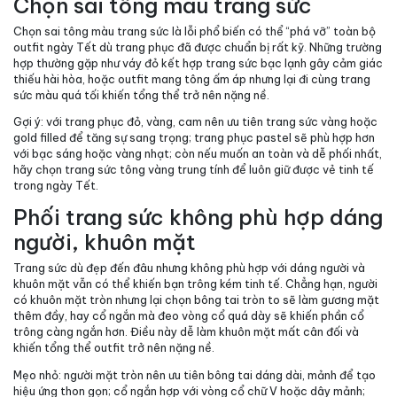
Chọn sai tông màu trang sức
Chọn sai tông màu trang sức
là lỗi phổ biến có thể “phá vỡ” toàn bộ
outfit ngày Tết dù trang phục đã được chuẩn bị rất kỹ. Những trường
hợp thường gặp như váy đỏ kết hợp trang sức bạc lạnh gây cảm giác
thiếu hài hòa, hoặc outfit mang tông ấm áp nhưng lại đi cùng trang
sức màu quá tối khiến tổng thể trở nên nặng nề.
Gợi ý:
với trang phục đỏ, vàng, cam nên ưu tiên trang sức vàng hoặc
gold filled để tăng sự sang trọng; trang phục pastel sẽ phù hợp hơn
với bạc sáng hoặc vàng nhạt; còn nếu muốn an toàn và dễ phối nhất,
hãy chọn trang sức tông vàng trung tính để luôn giữ được vẻ tinh tế
trong ngày Tết.
Phối trang sức không phù hợp dáng
người, khuôn mặt
Trang sức dù đẹp đến đâu nhưng không phù hợp với dáng người và
khuôn mặt vẫn có thể khiến bạn trông kém tinh tế. Chẳng hạn, người
có khuôn mặt tròn nhưng lại chọn bông tai tròn to sẽ làm gương mặt
thêm đầy, hay cổ ngắn mà đeo vòng cổ quá dày sẽ khiến phần cổ
trông càng ngắn hơn. Điều này dễ làm khuôn mặt mất cân đối và
khiến tổng thể outfit trở nên nặng nề.
Mẹo nhỏ:
người mặt tròn nên ưu tiên bông tai dáng dài, mảnh để tạo
hiệu ứng thon gọn; cổ ngắn hợp với vòng cổ chữ V hoặc dây mảnh;