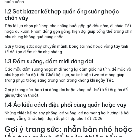
hoàn cảnh.
1.2 Set blazer kết hợp quần ống suông hoặc
chân váy
Đây là lựa chọn phù hợp cho những buổi gặp gỡ đầu năm, đi chúc Tết
hoặc du xuân. Phom dáng gọn gàng, hiện đại giúp tổng thể trông chỉn
chu nhưng không quá cứng nhắc.
Gợi ý trang sức: dây chuyền mảnh, bông tai nhỏ hoặc vòng tay tinh
tế để tạo điểm nhấn nhẹ nhàng.
1.3 Đầm suông, đầm midi dáng dài
Các mẫu đầm suông hoặc midi mang lại cảm giác nữ tính, dễ mặc và
phù hợp nhiều độ tuổi. Chất liệu lụa, satin hoặc tweed mỏng giúp
trang phục trông sang trọng hơn trong không khí ngày Tết.
Gợi ý trang sức: hoa tai dáng dài hoặc vòng cổ thiết kế tối giản để
giữ sự thanh thoát.
1.4 Áo kiểu cách điệu phối cùng quần hoặc váy
Những thiết kế áo tay phồng, cổ vuông, cổ nơ mang hơi hướng lễ hội
nhưng vẫn giữ nét hiện đại, rất phù hợp cho Tết 2026.
Gợi ý trang sức: nhẫn bản nhỏ hoặc