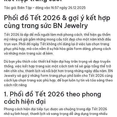
Tác giả: Biên Tập - đăng vào 16:57 ngày 26.12.2025
Phối đồ Tết 2026 & gợi ý kết hợp
cùng trang sức BN Jewelry
Tết 2026 là dịp để mỗi người làm mới phong cách, thể hiện gu thẩm
mỹ riêng và gửi gắm những mong cầu tốt đẹp cho một năm khởi đầu
trọn vẹn. Phối đồ ngày Tết không chỉ dừng lại ở việc lựa chọn trang
phục phù hợp, mà còn nằm ở sự hài hòa giữa form dáng, phong cách
và những món trang sức đi kèm.
Dù bạn yêu thích các thiết kế hiện đại hay trân trọng vẻ đẹp truyền
thống, việc kết hợp trang sức một cách tinh tế sẽ giúp tổng thể trở
nên chỉn chu, thanh lịch và nổi bật hơn trong những ngày đầu năm.
BN
Jewelry
sẽ gợi ý những form trang phục phổ biến cho Tết 2026 cùng
cách lựa chọn trang sức phù hợp, để bạn luôn tự tin và tỏa sáng theo
cách rất riêng.
1. Phối đồ Tết 2026 theo phong
cách hiện đại
Phong cách hiện đại tiếp tục được ưa chuộng trong dịp Tết 2026
nhờ sự linh hoạt, thanh lịch và sang trọng dễ ứng dụng trong nhiều