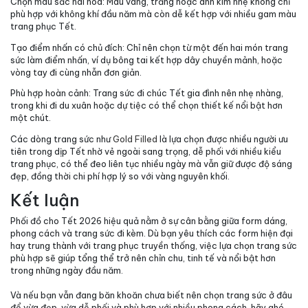
Chọn màu sắc hài hòa: Màu vàng, trắng hoặc ánh kim nhẹ không chỉ
phù hợp với không khí đầu năm mà còn dễ kết hợp với nhiều gam màu
trang phục Tết.
Tạo điểm nhấn có chủ đích: Chỉ nên chọn từ một đến hai món trang
sức làm điểm nhấn, ví dụ bông tai kết hợp dây chuyền mảnh, hoặc
vòng tay đi cùng nhẫn đơn giản.
Phù hợp hoàn cảnh: Trang sức đi chúc Tết gia đình nên nhẹ nhàng,
trong khi đi du xuân hoặc dự tiệc có thể chọn thiết kế nổi bật hơn
một chút.
Các dòng trang sức như
Gold Filled
là lựa chọn được nhiều người ưu
tiên trong dịp Tết nhờ vẻ ngoài sang trọng, dễ phối với nhiều kiểu
trang phục, có thể đeo liên tục nhiều ngày mà vẫn giữ được độ sáng
đẹp, đồng thời chi phí hợp lý so với vàng nguyên khối.
Kết luận
Phối đồ cho Tết 2026 hiệu quả nằm ở sự cân bằng giữa form dáng,
phong cách và trang sức đi kèm. Dù bạn yêu thích các form hiện đại
hay trung thành với trang phục truyền thống, việc lựa chọn trang sức
phù hợp sẽ giúp tổng thể trở nên chỉn chu, tinh tế và nổi bật hơn
trong những ngày đầu năm.
Và nếu bạn vẫn đang băn khoăn chưa biết nên chọn trang sức ở đâu
để vừa đẹp, vừa dễ phối và phù hợp với nhiều phong cách, hãy ghé