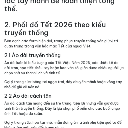
lắc tay mảnh để hoàn thiện tổng
thể.
2. Phối đồ Tết 2026 theo kiểu
truyền thống
Bên cạnh các form hiện đại, trang phục truyền thống vẫn giữ vị trí
quan trọng trong văn hóa mặc Tết của người Việt.
2.1 Áo dài truyền thống
Áo dài luôn là biểu tượng của Tết Việt. Năm 2026, các thiết kế áo
dài trơn, họa tiết thêu tay hoặc hoa văn tối giản được nhiều người lựa
chọn nhờ sự thanh lịch và tinh tế.
Gợi ý trang sức: bông tai ngọc trai, dây chuyền mảnh hoặc vòng tay
nhỏ để giữ vẻ nền nã.
2.2 Áo dài cách tân
Áo dài cách tân mang đến sự trẻ trung, tiện lợi nhưng vẫn giữ được
tinh thần truyền thống. Đây là lựa chọn phổ biến cho các buổi chụp
ảnh Tết hoặc du xuân.
Gợi ý trang sức: hoa tai nhỏ, nhẫn đơn giản, tránh phụ kiện quá to để
không làm mất cân đối trang phục.